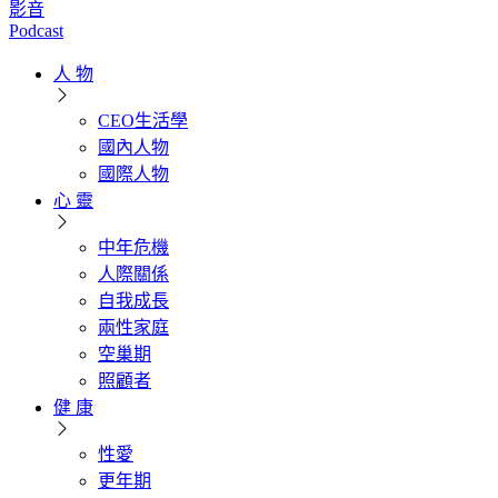
影音
Podcast
人 物
CEO生活學
國內人物
國際人物
心 靈
中年危機
人際關係
自我成長
兩性家庭
空巢期
照顧者
健 康
性愛
更年期