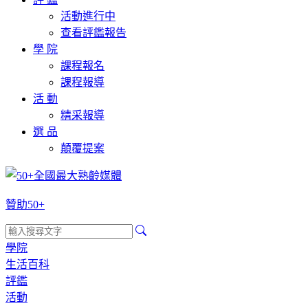
活動進行中
查看評鑑報告
學 院
課程報名
課程報導
活 動
精采報導
選 品
顛覆提案
贊助50+
學院
生活百科
評鑑
活動