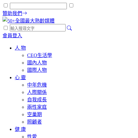
贊助我們
會員登入
人 物
CEO生活學
國內人物
國際人物
心 靈
中年危機
人際關係
自我成長
兩性家庭
空巢期
照顧者
健 康
性愛