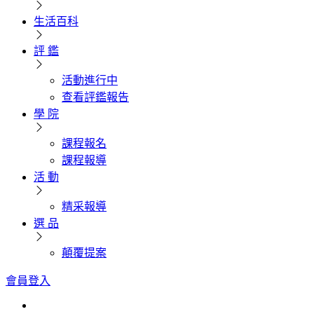
生活百科
評 鑑
活動進行中
查看評鑑報告
學 院
課程報名
課程報導
活 動
精采報導
選 品
顛覆提案
會員登入