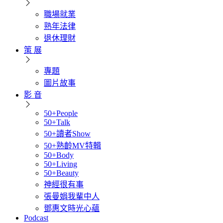
職場就業
熟年法律
退休理財
策 展
專題
圖片故事
影 音
50+People
50+Talk
50+讀者Show
50+熟齡MV特輯
50+Body
50+Living
50+Beauty
神經很有事
張曼娟我輩中人
鄧惠文時光心蘊
Podcast