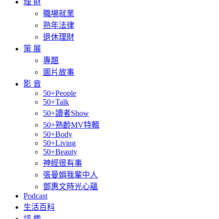
理 財
職場就業
熟年法律
退休理財
策 展
專題
圖片故事
影 音
50+People
50+Talk
50+讀者Show
50+熟齡MV特輯
50+Body
50+Living
50+Beauty
神經很有事
張曼娟我輩中人
鄧惠文時光心蘊
Podcast
生活百科
評 鑑