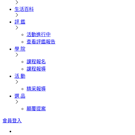
生活百科
評 鑑
活動進行中
查看評鑑報告
學 院
課程報名
課程報導
活 動
精采報導
選 品
顛覆提案
會員登入