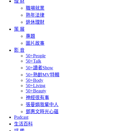
理 財
職場就業
熟年法律
退休理財
策 展
專題
圖片故事
影 音
50+People
50+Talk
50+讀者Show
50+熟齡MV特輯
50+Body
50+Living
50+Beauty
神經很有事
張曼娟我輩中人
鄧惠文時光心蘊
Podcast
生活百科
評 鑑