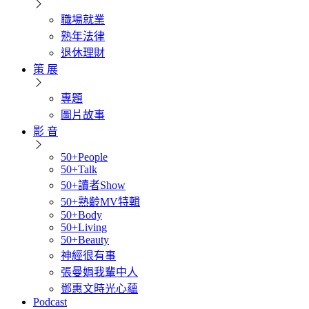
職場就業
熟年法律
退休理財
策 展
專題
圖片故事
影 音
50+People
50+Talk
50+讀者Show
50+熟齡MV特輯
50+Body
50+Living
50+Beauty
神經很有事
張曼娟我輩中人
鄧惠文時光心蘊
Podcast