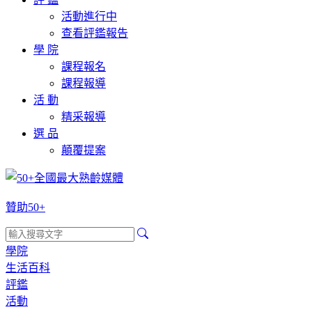
活動進行中
查看評鑑報告
學 院
課程報名
課程報導
活 動
精采報導
選 品
顛覆提案
贊助50+
學院
生活百科
評鑑
活動