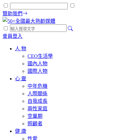
贊助我們
會員登入
人 物
CEO生活學
國內人物
國際人物
心 靈
中年危機
人際關係
自我成長
兩性家庭
空巢期
照顧者
健 康
性愛