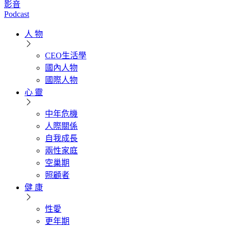
影音
Podcast
人 物
CEO生活學
國內人物
國際人物
心 靈
中年危機
人際關係
自我成長
兩性家庭
空巢期
照顧者
健 康
性愛
更年期