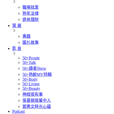
職場就業
熟年法律
退休理財
策 展
專題
圖片故事
影 音
50+People
50+Talk
50+讀者Show
50+熟齡MV特輯
50+Body
50+Living
50+Beauty
神經很有事
張曼娟我輩中人
鄧惠文時光心蘊
Podcast