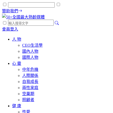
贊助我們
會員登入
人 物
CEO生活學
國內人物
國際人物
心 靈
中年危機
人際關係
自我成長
兩性家庭
空巢期
照顧者
健 康
性愛