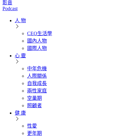
影音
Podcast
人 物
CEO生活學
國內人物
國際人物
心 靈
中年危機
人際關係
自我成長
兩性家庭
空巢期
照顧者
健 康
性愛
更年期