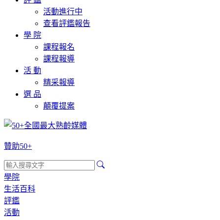
活動進行中
查看評鑑報告
學 院
課程報名
課程報導
活 動
精采報導
選 品
顛覆提案
贊助50+
學院
生活百科
評鑑
活動