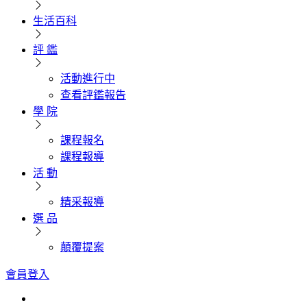
生活百科
評 鑑
活動進行中
查看評鑑報告
學 院
課程報名
課程報導
活 動
精采報導
選 品
顛覆提案
會員登入