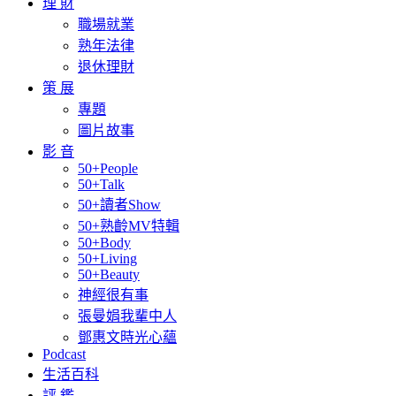
理 財
職場就業
熟年法律
退休理財
策 展
專題
圖片故事
影 音
50+People
50+Talk
50+讀者Show
50+熟齡MV特輯
50+Body
50+Living
50+Beauty
神經很有事
張曼娟我輩中人
鄧惠文時光心蘊
Podcast
生活百科
評 鑑