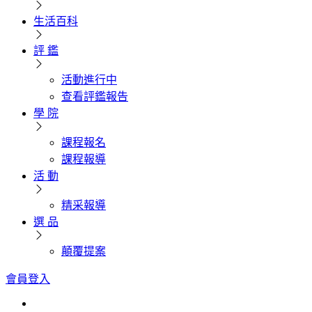
生活百科
評 鑑
活動進行中
查看評鑑報告
學 院
課程報名
課程報導
活 動
精采報導
選 品
顛覆提案
會員登入