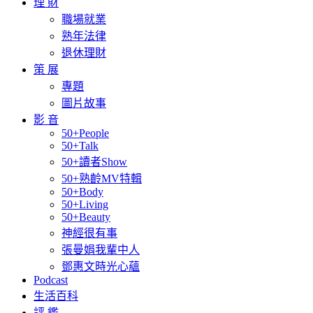
理 財
職場就業
熟年法律
退休理財
策 展
專題
圖片故事
影 音
50+People
50+Talk
50+讀者Show
50+熟齡MV特輯
50+Body
50+Living
50+Beauty
神經很有事
張曼娟我輩中人
鄧惠文時光心蘊
Podcast
生活百科
評 鑑