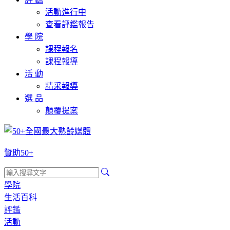
活動進行中
查看評鑑報告
學 院
課程報名
課程報導
活 動
精采報導
選 品
顛覆提案
贊助50+
學院
生活百科
評鑑
活動