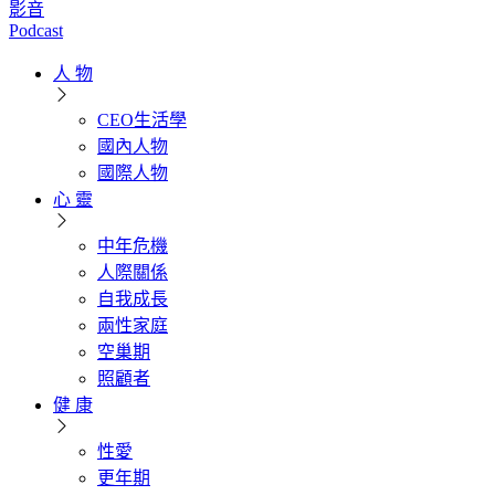
影音
Podcast
人 物
CEO生活學
國內人物
國際人物
心 靈
中年危機
人際關係
自我成長
兩性家庭
空巢期
照顧者
健 康
性愛
更年期