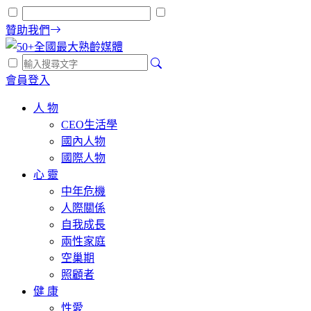
贊助我們
會員登入
人 物
CEO生活學
國內人物
國際人物
心 靈
中年危機
人際關係
自我成長
兩性家庭
空巢期
照顧者
健 康
性愛