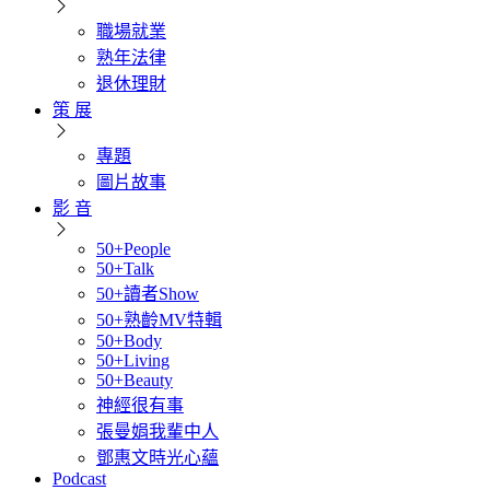
職場就業
熟年法律
退休理財
策 展
專題
圖片故事
影 音
50+People
50+Talk
50+讀者Show
50+熟齡MV特輯
50+Body
50+Living
50+Beauty
神經很有事
張曼娟我輩中人
鄧惠文時光心蘊
Podcast