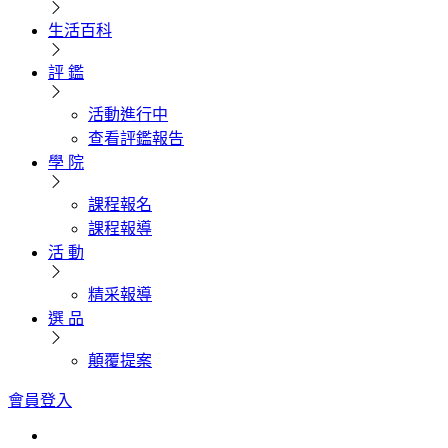
生活百科
評 鑑
活動進行中
查看評鑑報告
學 院
課程報名
課程報導
活 動
精采報導
選 品
顛覆提案
會員登入