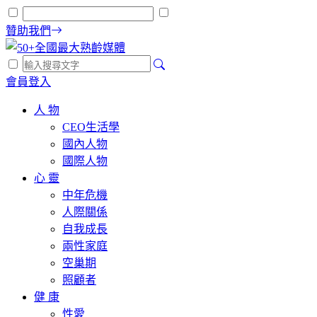
贊助我們
會員登入
人 物
CEO生活學
國內人物
國際人物
心 靈
中年危機
人際關係
自我成長
兩性家庭
空巢期
照顧者
健 康
性愛