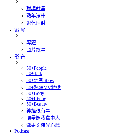
職場就業
熟年法律
退休理財
策 展
專題
圖片故事
影 音
50+People
50+Talk
50+讀者Show
50+熟齡MV特輯
50+Body
50+Living
50+Beauty
神經很有事
張曼娟我輩中人
鄧惠文時光心蘊
Podcast