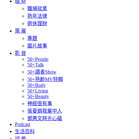
理 財
職場就業
熟年法律
退休理財
策 展
專題
圖片故事
影 音
50+People
50+Talk
50+讀者Show
50+熟齡MV特輯
50+Body
50+Living
50+Beauty
神經很有事
張曼娟我輩中人
鄧惠文時光心蘊
Podcast
生活百科
評 鑑