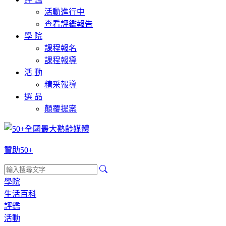
活動進行中
查看評鑑報告
學 院
課程報名
課程報導
活 動
精采報導
選 品
顛覆提案
贊助50+
學院
生活百科
評鑑
活動