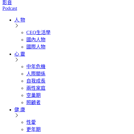
影音
Podcast
人 物
CEO生活學
國內人物
國際人物
心 靈
中年危機
人際關係
自我成長
兩性家庭
空巢期
照顧者
健 康
性愛
更年期