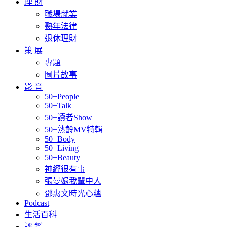
理 財
職場就業
熟年法律
退休理財
策 展
專題
圖片故事
影 音
50+People
50+Talk
50+讀者Show
50+熟齡MV特輯
50+Body
50+Living
50+Beauty
神經很有事
張曼娟我輩中人
鄧惠文時光心蘊
Podcast
生活百科
評 鑑