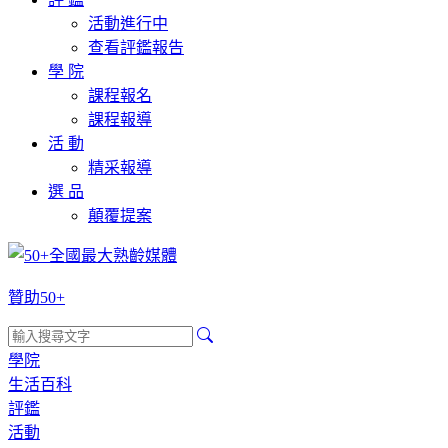
活動進行中
查看評鑑報告
學 院
課程報名
課程報導
活 動
精采報導
選 品
顛覆提案
贊助50+
學院
生活百科
評鑑
活動