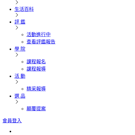
生活百科
評 鑑
活動進行中
查看評鑑報告
學 院
課程報名
課程報導
活 動
精采報導
選 品
顛覆提案
會員登入