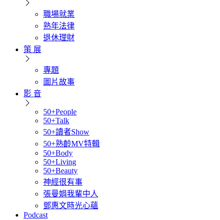
職場就業
熟年法律
退休理財
策 展
專題
圖片故事
影 音
50+People
50+Talk
50+讀者Show
50+熟齡MV特輯
50+Body
50+Living
50+Beauty
神經很有事
張曼娟我輩中人
鄧惠文時光心蘊
Podcast