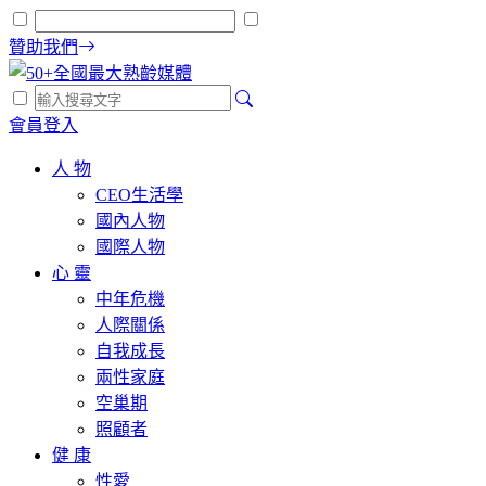
贊助我們
會員登入
人 物
CEO生活學
國內人物
國際人物
心 靈
中年危機
人際關係
自我成長
兩性家庭
空巢期
照顧者
健 康
性愛