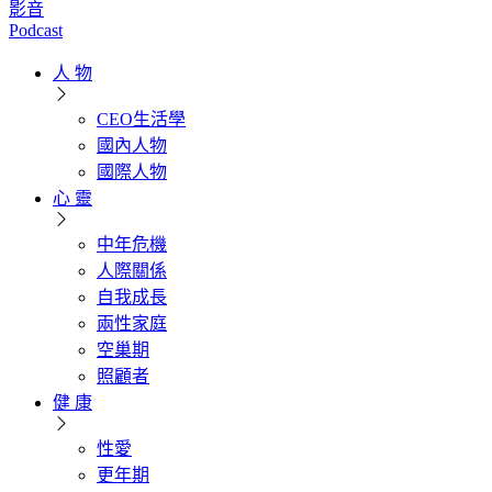
影音
Podcast
人 物
CEO生活學
國內人物
國際人物
心 靈
中年危機
人際關係
自我成長
兩性家庭
空巢期
照顧者
健 康
性愛
更年期