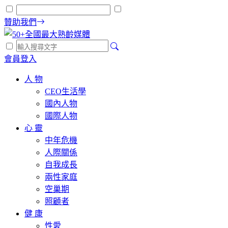
贊助我們
會員登入
人 物
CEO生活學
國內人物
國際人物
心 靈
中年危機
人際關係
自我成長
兩性家庭
空巢期
照顧者
健 康
性愛