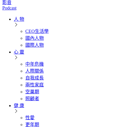
影音
Podcast
人 物
CEO生活學
國內人物
國際人物
心 靈
中年危機
人際關係
自我成長
兩性家庭
空巢期
照顧者
健 康
性愛
更年期