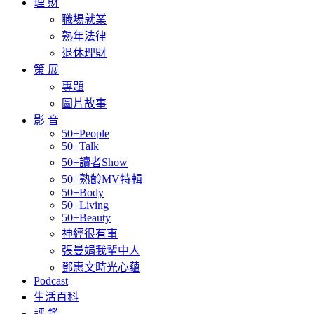
理 財
職場就業
熟年法律
退休理財
策 展
專題
圖片故事
影 音
50+People
50+Talk
50+讀者Show
50+熟齡MV特輯
50+Body
50+Living
50+Beauty
神經很有事
張曼娟我輩中人
鄧惠文時光心蘊
Podcast
生活百科
評 鑑