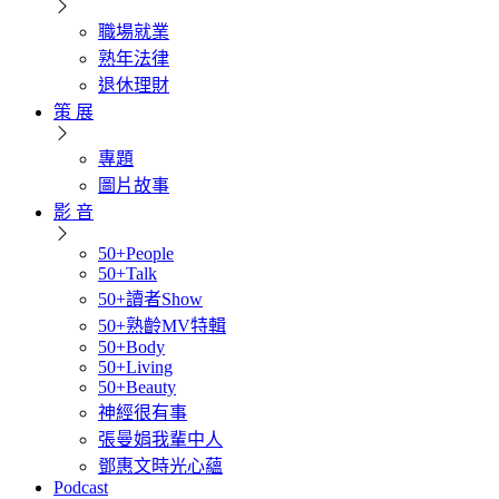
職場就業
熟年法律
退休理財
策 展
專題
圖片故事
影 音
50+People
50+Talk
50+讀者Show
50+熟齡MV特輯
50+Body
50+Living
50+Beauty
神經很有事
張曼娟我輩中人
鄧惠文時光心蘊
Podcast