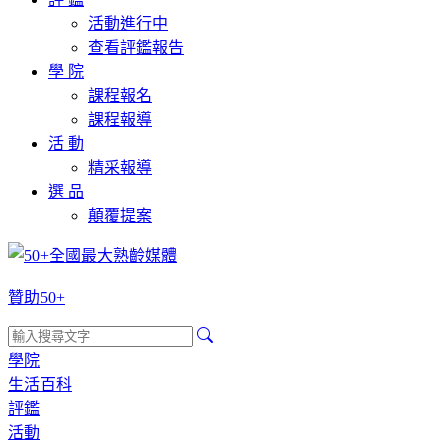
活動進行中
查看評鑑報告
學 院
課程報名
課程報導
活 動
精采報導
選 品
顛覆提案
贊助50+
學院
生活百科
評鑑
活動