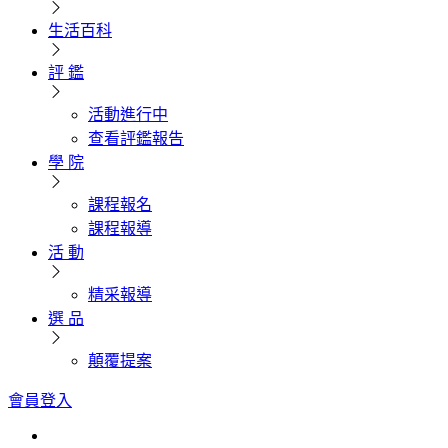
生活百科
評 鑑
活動進行中
查看評鑑報告
學 院
課程報名
課程報導
活 動
精采報導
選 品
顛覆提案
會員登入