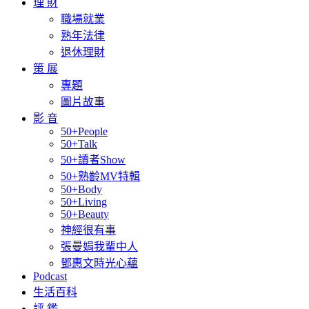
理 財
職場就業
熟年法律
退休理財
策 展
專題
圖片故事
影 音
50+People
50+Talk
50+讀者Show
50+熟齡MV特輯
50+Body
50+Living
50+Beauty
神經很有事
張曼娟我輩中人
鄧惠文時光心蘊
Podcast
生活百科
評 鑑