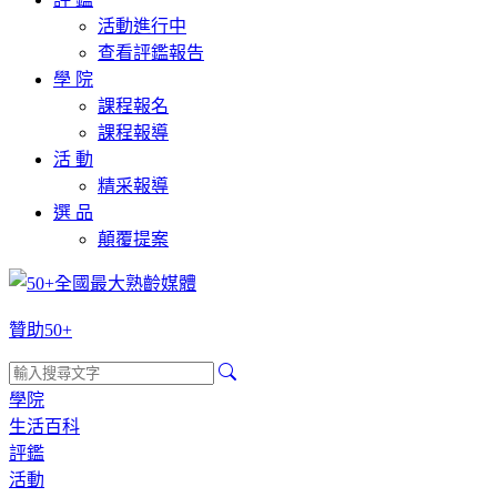
活動進行中
查看評鑑報告
學 院
課程報名
課程報導
活 動
精采報導
選 品
顛覆提案
贊助50+
學院
生活百科
評鑑
活動