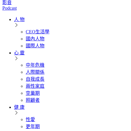
影音
Podcast
人 物
CEO生活學
國內人物
國際人物
心 靈
中年危機
人際關係
自我成長
兩性家庭
空巢期
照顧者
健 康
性愛
更年期