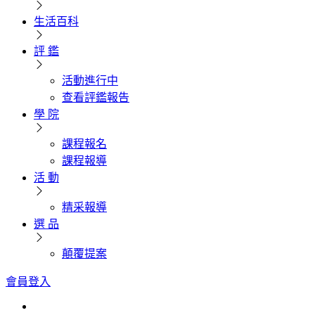
生活百科
評 鑑
活動進行中
查看評鑑報告
學 院
課程報名
課程報導
活 動
精采報導
選 品
顛覆提案
會員登入