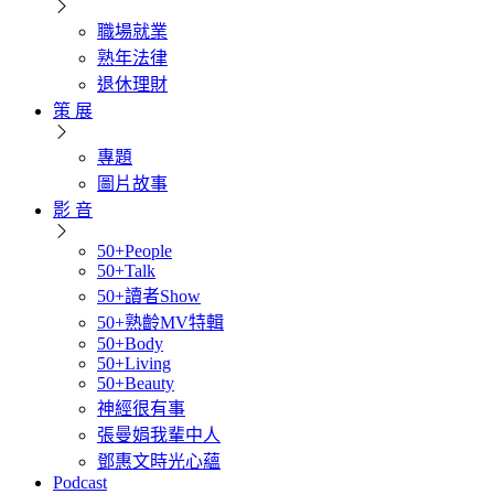
職場就業
熟年法律
退休理財
策 展
專題
圖片故事
影 音
50+People
50+Talk
50+讀者Show
50+熟齡MV特輯
50+Body
50+Living
50+Beauty
神經很有事
張曼娟我輩中人
鄧惠文時光心蘊
Podcast