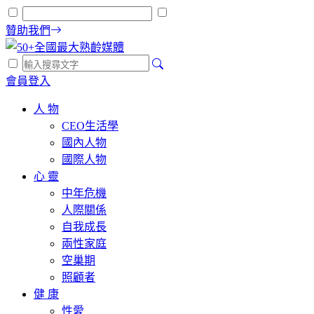
贊助我們
會員登入
人 物
CEO生活學
國內人物
國際人物
心 靈
中年危機
人際關係
自我成長
兩性家庭
空巢期
照顧者
健 康
性愛