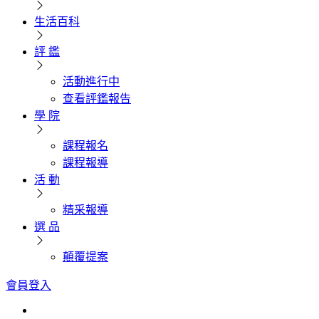
生活百科
評 鑑
活動進行中
查看評鑑報告
學 院
課程報名
課程報導
活 動
精采報導
選 品
顛覆提案
會員登入