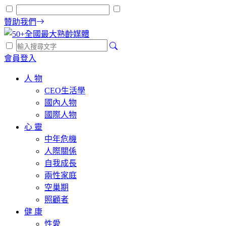
贊助我們
會員登入
人 物
CEO生活學
國內人物
國際人物
心 靈
中年危機
人際關係
自我成長
兩性家庭
空巢期
照顧者
健 康
性愛