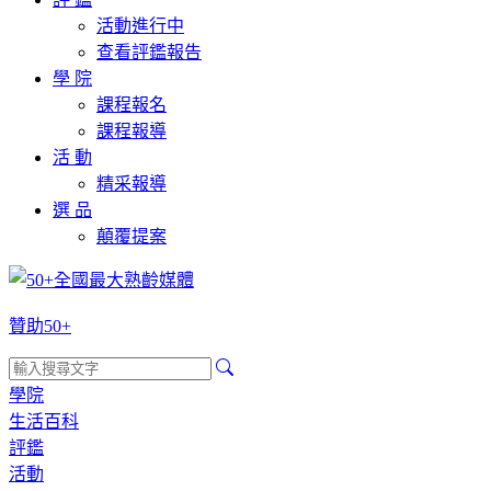
活動進行中
查看評鑑報告
學 院
課程報名
課程報導
活 動
精采報導
選 品
顛覆提案
贊助50+
學院
生活百科
評鑑
活動