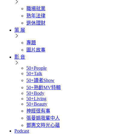
職場就業
熟年法律
退休理財
策 展
專題
圖片故事
影 音
50+People
50+Talk
50+讀者Show
50+熟齡MV特輯
50+Body
50+Living
50+Beauty
神經很有事
張曼娟我輩中人
鄧惠文時光心蘊
Podcast