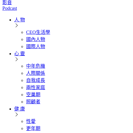
影音
Podcast
人 物
CEO生活學
國內人物
國際人物
心 靈
中年危機
人際關係
自我成長
兩性家庭
空巢期
照顧者
健 康
性愛
更年期