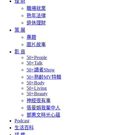
理 財
職場就業
熟年法律
退休理財
策 展
專題
圖片故事
影 音
50+People
50+Talk
50+讀者Show
50+熟齡MV特輯
50+Body
50+Living
50+Beauty
神經很有事
張曼娟我輩中人
鄧惠文時光心蘊
Podcast
生活百科
評 鑑