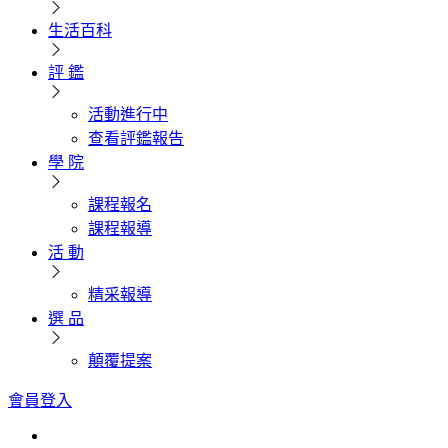
生活百科
評 鑑
活動進行中
查看評鑑報告
學 院
課程報名
課程報導
活 動
精采報導
選 品
顛覆提案
會員登入