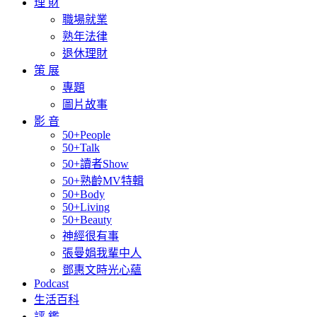
理 財
職場就業
熟年法律
退休理財
策 展
專題
圖片故事
影 音
50+People
50+Talk
50+讀者Show
50+熟齡MV特輯
50+Body
50+Living
50+Beauty
神經很有事
張曼娟我輩中人
鄧惠文時光心蘊
Podcast
生活百科
評 鑑