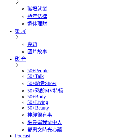
職場就業
熟年法律
退休理財
策 展
專題
圖片故事
影 音
50+People
50+Talk
50+讀者Show
50+熟齡MV特輯
50+Body
50+Living
50+Beauty
神經很有事
張曼娟我輩中人
鄧惠文時光心蘊
Podcast