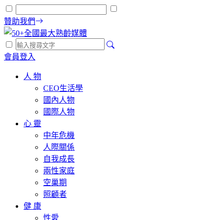
贊助我們
會員登入
人 物
CEO生活學
國內人物
國際人物
心 靈
中年危機
人際關係
自我成長
兩性家庭
空巢期
照顧者
健 康
性愛