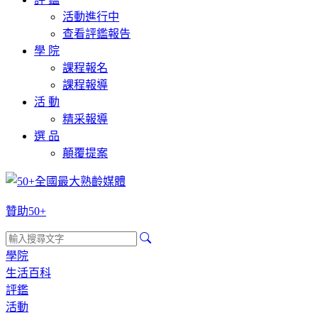
活動進行中
查看評鑑報告
學 院
課程報名
課程報導
活 動
精采報導
選 品
顛覆提案
贊助50+
學院
生活百科
評鑑
活動