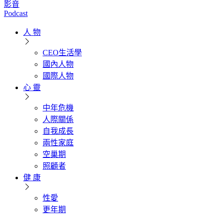
影音
Podcast
人 物
CEO生活學
國內人物
國際人物
心 靈
中年危機
人際關係
自我成長
兩性家庭
空巢期
照顧者
健 康
性愛
更年期