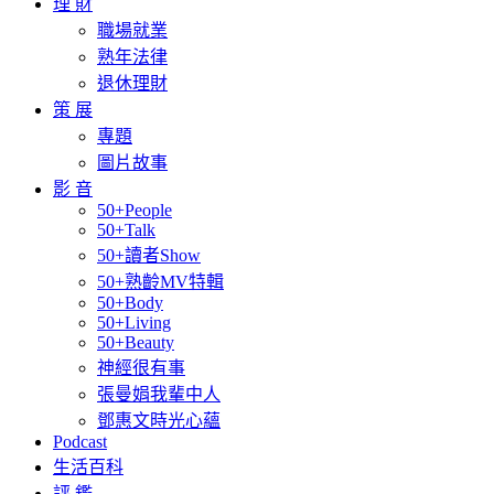
理 財
職場就業
熟年法律
退休理財
策 展
專題
圖片故事
影 音
50+People
50+Talk
50+讀者Show
50+熟齡MV特輯
50+Body
50+Living
50+Beauty
神經很有事
張曼娟我輩中人
鄧惠文時光心蘊
Podcast
生活百科
評 鑑