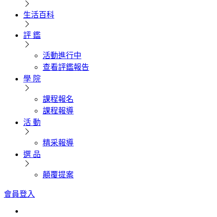
生活百科
評 鑑
活動進行中
查看評鑑報告
學 院
課程報名
課程報導
活 動
精采報導
選 品
顛覆提案
會員登入