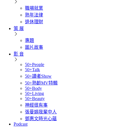
職場就業
熟年法律
退休理財
策 展
專題
圖片故事
影 音
50+People
50+Talk
50+讀者Show
50+熟齡MV特輯
50+Body
50+Living
50+Beauty
神經很有事
張曼娟我輩中人
鄧惠文時光心蘊
Podcast