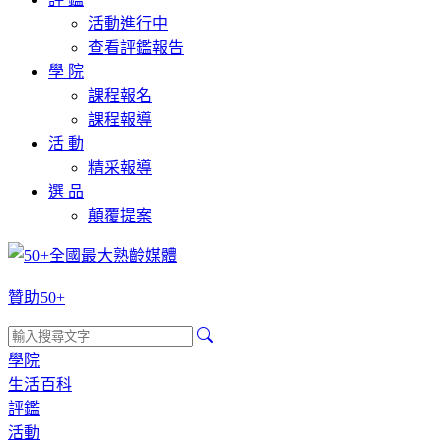
活動進行中
查看評鑑報告
學 院
課程報名
課程報導
活 動
精采報導
選 品
顛覆提案
贊助50+
學院
生活百科
評鑑
活動