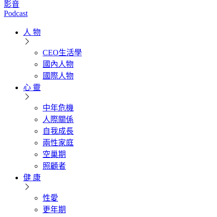
影音
Podcast
人 物
CEO生活學
國內人物
國際人物
心 靈
中年危機
人際關係
自我成長
兩性家庭
空巢期
照顧者
健 康
性愛
更年期