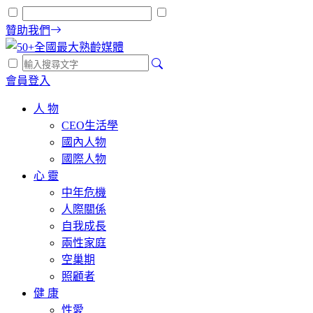
贊助我們
會員登入
人 物
CEO生活學
國內人物
國際人物
心 靈
中年危機
人際關係
自我成長
兩性家庭
空巢期
照顧者
健 康
性愛