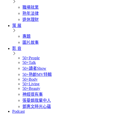
職場就業
熟年法律
退休理財
策 展
專題
圖片故事
影 音
50+People
50+Talk
50+讀者Show
50+熟齡MV特輯
50+Body
50+Living
50+Beauty
神經很有事
張曼娟我輩中人
鄧惠文時光心蘊
Podcast