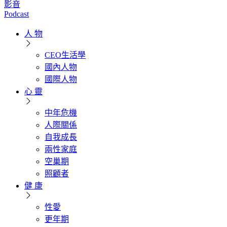
影音
Podcast
人 物
CEO生活學
國內人物
國際人物
心 靈
中年危機
人際關係
自我成長
兩性家庭
空巢期
照顧者
健 康
性愛
更年期