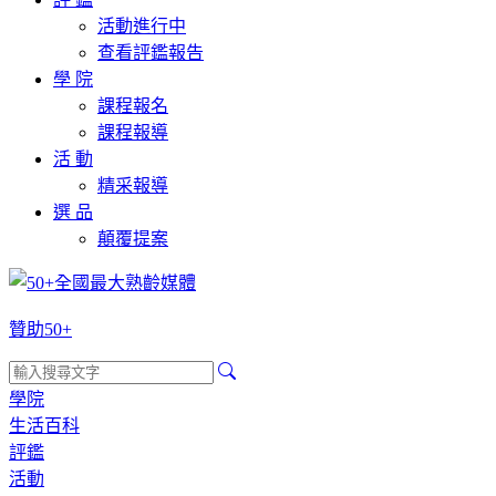
活動進行中
查看評鑑報告
學 院
課程報名
課程報導
活 動
精采報導
選 品
顛覆提案
贊助50+
學院
生活百科
評鑑
活動