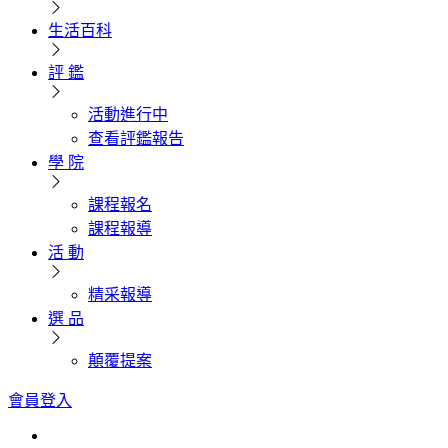
生活百科
評 鑑
活動進行中
查看評鑑報告
學 院
課程報名
課程報導
活 動
精采報導
選 品
顛覆提案
會員登入