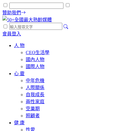
贊助我們
會員登入
人 物
CEO生活學
國內人物
國際人物
心 靈
中年危機
人際關係
自我成長
兩性家庭
空巢期
照顧者
健 康
性愛