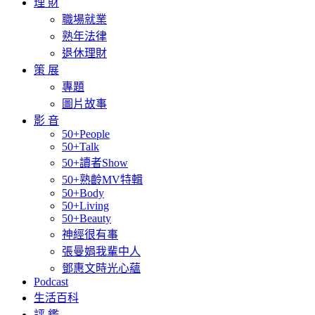
理 財
職場就業
熟年法律
退休理財
策 展
專題
圖片故事
影 音
50+People
50+Talk
50+讀者Show
50+熟齡MV特輯
50+Body
50+Living
50+Beauty
神經很有事
張曼娟我輩中人
鄧惠文時光心蘊
Podcast
生活百科
評 鑑