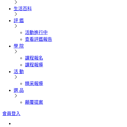
生活百科
評 鑑
活動進行中
查看評鑑報告
學 院
課程報名
課程報導
活 動
精采報導
選 品
顛覆提案
會員登入