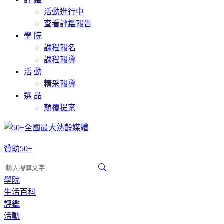
活動進行中
查看評鑑報告
學 院
課程報名
課程報導
活 動
精采報導
選 品
顛覆提案
贊助50+
學院
生活百科
評鑑
活動