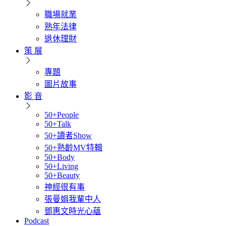
職場就業
熟年法律
退休理財
策 展
專題
圖片故事
影 音
50+People
50+Talk
50+讀者Show
50+熟齡MV特輯
50+Body
50+Living
50+Beauty
神經很有事
張曼娟我輩中人
鄧惠文時光心蘊
Podcast