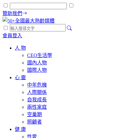
贊助我們
會員登入
人 物
CEO生活學
國內人物
國際人物
心 靈
中年危機
人際關係
自我成長
兩性家庭
空巢期
照顧者
健 康
性愛