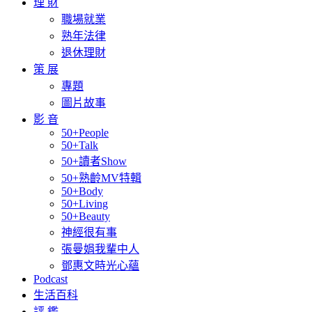
理 財
職場就業
熟年法律
退休理財
策 展
專題
圖片故事
影 音
50+People
50+Talk
50+讀者Show
50+熟齡MV特輯
50+Body
50+Living
50+Beauty
神經很有事
張曼娟我輩中人
鄧惠文時光心蘊
Podcast
生活百科
評 鑑