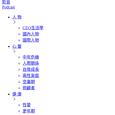
影音
Podcast
人 物
CEO生活學
國內人物
國際人物
心 靈
中年危機
人際關係
自我成長
兩性家庭
空巢期
照顧者
健 康
性愛
更年期