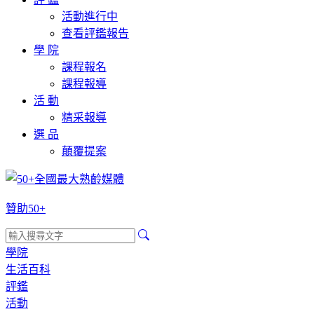
活動進行中
查看評鑑報告
學 院
課程報名
課程報導
活 動
精采報導
選 品
顛覆提案
贊助50+
學院
生活百科
評鑑
活動