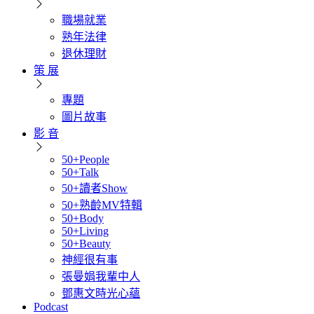
職場就業
熟年法律
退休理財
策 展
專題
圖片故事
影 音
50+People
50+Talk
50+讀者Show
50+熟齡MV特輯
50+Body
50+Living
50+Beauty
神經很有事
張曼娟我輩中人
鄧惠文時光心蘊
Podcast