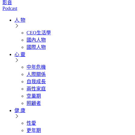
影音
Podcast
人 物
CEO生活學
國內人物
國際人物
心 靈
中年危機
人際關係
自我成長
兩性家庭
空巢期
照顧者
健 康
性愛
更年期