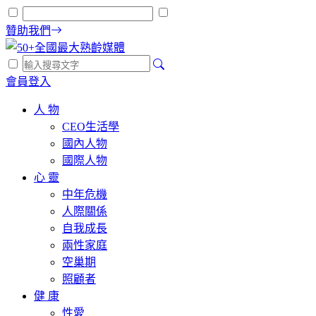
贊助我們
會員登入
人 物
CEO生活學
國內人物
國際人物
心 靈
中年危機
人際關係
自我成長
兩性家庭
空巢期
照顧者
健 康
性愛