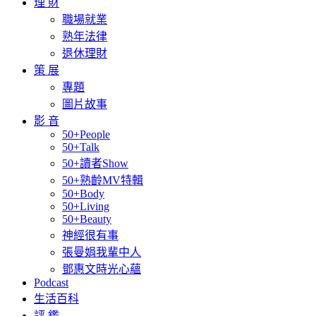
理 財
職場就業
熟年法律
退休理財
策 展
專題
圖片故事
影 音
50+People
50+Talk
50+讀者Show
50+熟齡MV特輯
50+Body
50+Living
50+Beauty
神經很有事
張曼娟我輩中人
鄧惠文時光心蘊
Podcast
生活百科
評 鑑