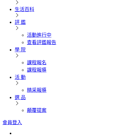
生活百科
評 鑑
活動進行中
查看評鑑報告
學 院
課程報名
課程報導
活 動
精采報導
選 品
顛覆提案
會員登入