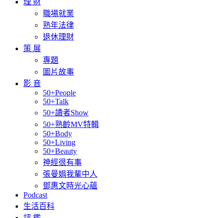
理 財
職場就業
熟年法律
退休理財
策 展
專題
圖片故事
影 音
50+People
50+Talk
50+讀者Show
50+熟齡MV特輯
50+Body
50+Living
50+Beauty
神經很有事
張曼娟我輩中人
鄧惠文時光心蘊
Podcast
生活百科
評 鑑