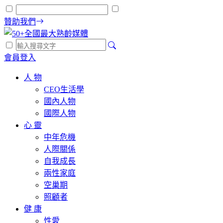
贊助我們
會員登入
人 物
CEO生活學
國內人物
國際人物
心 靈
中年危機
人際關係
自我成長
兩性家庭
空巢期
照顧者
健 康
性愛