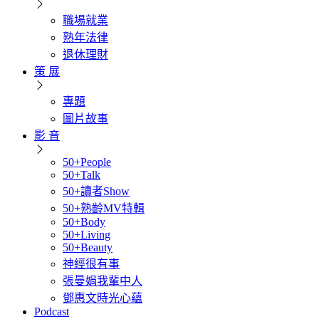
職場就業
熟年法律
退休理財
策 展
專題
圖片故事
影 音
50+People
50+Talk
50+讀者Show
50+熟齡MV特輯
50+Body
50+Living
50+Beauty
神經很有事
張曼娟我輩中人
鄧惠文時光心蘊
Podcast