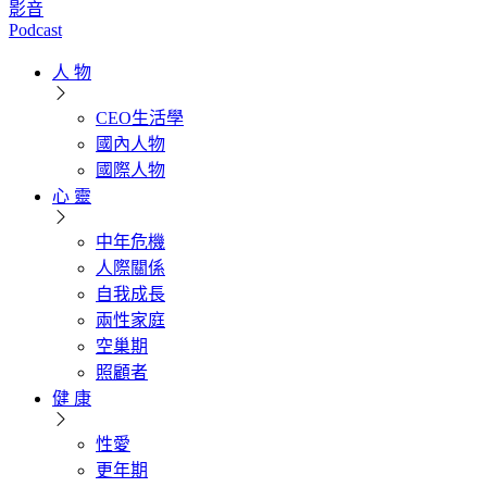
影音
Podcast
人 物
CEO生活學
國內人物
國際人物
心 靈
中年危機
人際關係
自我成長
兩性家庭
空巢期
照顧者
健 康
性愛
更年期