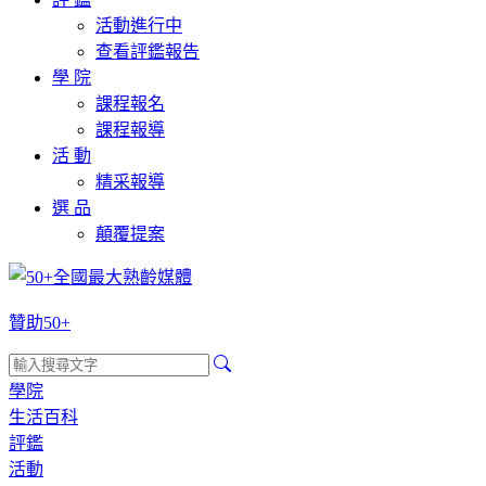
活動進行中
查看評鑑報告
學 院
課程報名
課程報導
活 動
精采報導
選 品
顛覆提案
贊助50+
學院
生活百科
評鑑
活動