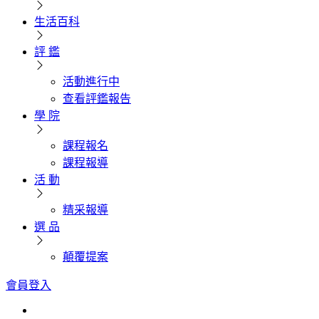
生活百科
評 鑑
活動進行中
查看評鑑報告
學 院
課程報名
課程報導
活 動
精采報導
選 品
顛覆提案
會員登入