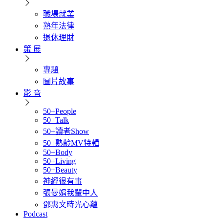
職場就業
熟年法律
退休理財
策 展
專題
圖片故事
影 音
50+People
50+Talk
50+讀者Show
50+熟齡MV特輯
50+Body
50+Living
50+Beauty
神經很有事
張曼娟我輩中人
鄧惠文時光心蘊
Podcast