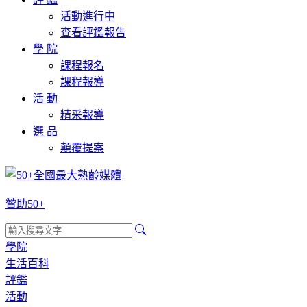
活動進行中
查看評鑑報告
學 院
課程報名
課程報導
活 動
精采報導
選 品
顛覆提案
贊助50+
學院
生活百科
評鑑
活動