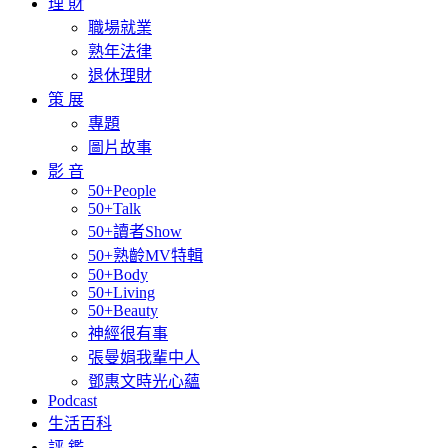
理 財
職場就業
熟年法律
退休理財
策 展
專題
圖片故事
影 音
50+People
50+Talk
50+讀者Show
50+熟齡MV特輯
50+Body
50+Living
50+Beauty
神經很有事
張曼娟我輩中人
鄧惠文時光心蘊
Podcast
生活百科
評 鑑