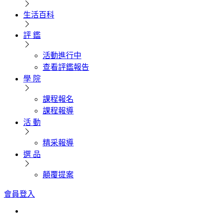
生活百科
評 鑑
活動進行中
查看評鑑報告
學 院
課程報名
課程報導
活 動
精采報導
選 品
顛覆提案
會員登入