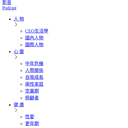
影音
Podcast
人 物
CEO生活學
國內人物
國際人物
心 靈
中年危機
人際關係
自我成長
兩性家庭
空巢期
照顧者
健 康
性愛
更年期