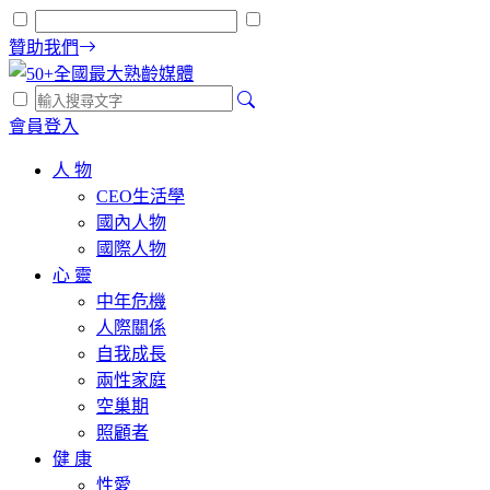
贊助我們
會員登入
人 物
CEO生活學
國內人物
國際人物
心 靈
中年危機
人際關係
自我成長
兩性家庭
空巢期
照顧者
健 康
性愛