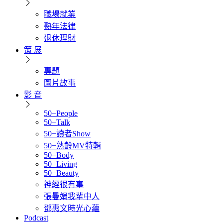
職場就業
熟年法律
退休理財
策 展
專題
圖片故事
影 音
50+People
50+Talk
50+讀者Show
50+熟齡MV特輯
50+Body
50+Living
50+Beauty
神經很有事
張曼娟我輩中人
鄧惠文時光心蘊
Podcast