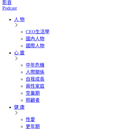
影音
Podcast
人 物
CEO生活學
國內人物
國際人物
心 靈
中年危機
人際關係
自我成長
兩性家庭
空巢期
照顧者
健 康
性愛
更年期