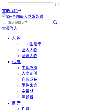
贊助我們
會員登入
人 物
CEO生活學
國內人物
國際人物
心 靈
中年危機
人際關係
自我成長
兩性家庭
空巢期
照顧者
健 康
性愛