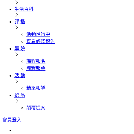
生活百科
評 鑑
活動進行中
查看評鑑報告
學 院
課程報名
課程報導
活 動
精采報導
選 品
顛覆提案
會員登入