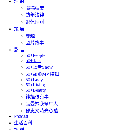
理 財
職場就業
熟年法律
退休理財
策 展
專題
圖片故事
影 音
50+People
50+Talk
50+讀者Show
50+熟齡MV特輯
50+Body
50+Living
50+Beauty
神經很有事
張曼娟我輩中人
鄧惠文時光心蘊
Podcast
生活百科
評 鑑