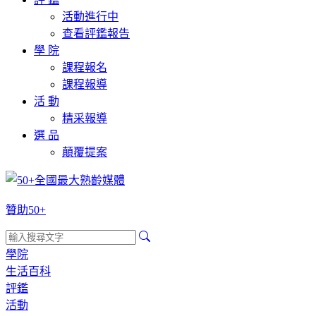
活動進行中
查看評鑑報告
學 院
課程報名
課程報導
活 動
精采報導
選 品
顛覆提案
贊助50+
學院
生活百科
評鑑
活動