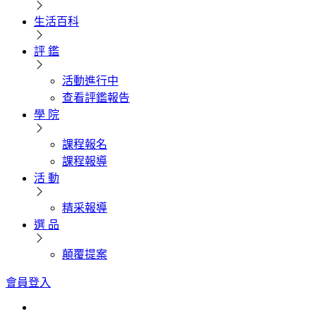
生活百科
評 鑑
活動進行中
查看評鑑報告
學 院
課程報名
課程報導
活 動
精采報導
選 品
顛覆提案
會員登入