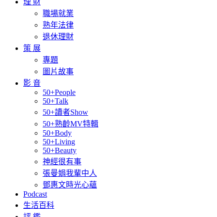
理 財
職場就業
熟年法律
退休理財
策 展
專題
圖片故事
影 音
50+People
50+Talk
50+讀者Show
50+熟齡MV特輯
50+Body
50+Living
50+Beauty
神經很有事
張曼娟我輩中人
鄧惠文時光心蘊
Podcast
生活百科
評 鑑