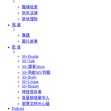
職場就業
熟年法律
退休理財
策 展
專題
圖片故事
影 音
50+People
50+Talk
50+讀者Show
50+熟齡MV特輯
50+Body
50+Living
50+Beauty
神經很有事
張曼娟我輩中人
鄧惠文時光心蘊
Podcast