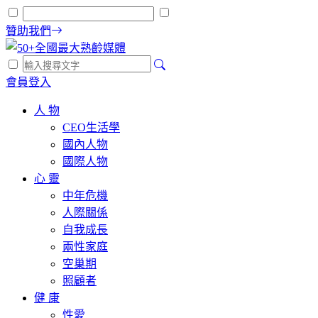
贊助我們
會員登入
人 物
CEO生活學
國內人物
國際人物
心 靈
中年危機
人際關係
自我成長
兩性家庭
空巢期
照顧者
健 康
性愛