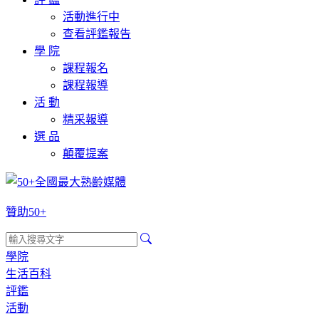
活動進行中
查看評鑑報告
學 院
課程報名
課程報導
活 動
精采報導
選 品
顛覆提案
贊助50+
學院
生活百科
評鑑
活動