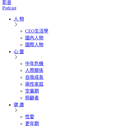
影音
Podcast
人 物
CEO生活學
國內人物
國際人物
心 靈
中年危機
人際關係
自我成長
兩性家庭
空巢期
照顧者
健 康
性愛
更年期