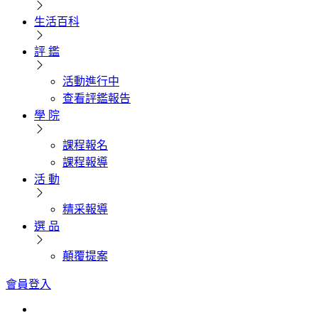
生活百科
評 鑑
活動進行中
查看評鑑報告
學 院
課程報名
課程報導
活 動
精采報導
選 品
顛覆提案
會員登入