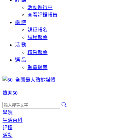
活動進行中
查看評鑑報告
學 院
課程報名
課程報導
活 動
精采報導
選 品
顛覆提案
贊助50+
學院
生活百科
評鑑
活動