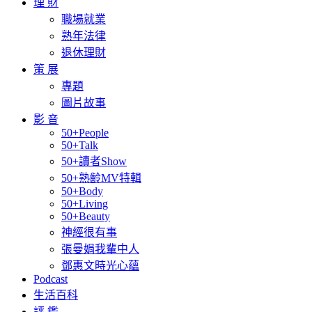
理 財
職場就業
熟年法律
退休理財
策 展
專題
圖片故事
影 音
50+People
50+Talk
50+讀者Show
50+熟齡MV特輯
50+Body
50+Living
50+Beauty
神經很有事
張曼娟我輩中人
鄧惠文時光心蘊
Podcast
生活百科
評 鑑