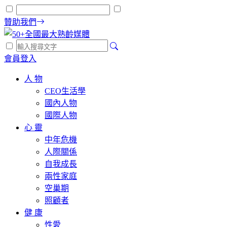
贊助我們
會員登入
人 物
CEO生活學
國內人物
國際人物
心 靈
中年危機
人際關係
自我成長
兩性家庭
空巢期
照顧者
健 康
性愛