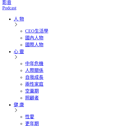
影音
Podcast
人 物
CEO生活學
國內人物
國際人物
心 靈
中年危機
人際關係
自我成長
兩性家庭
空巢期
照顧者
健 康
性愛
更年期