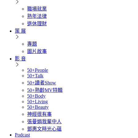
職場就業
熟年法律
退休理財
策 展
專題
圖片故事
影 音
50+People
50+Talk
50+讀者Show
50+熟齡MV特輯
50+Body
50+Living
50+Beauty
神經很有事
張曼娟我輩中人
鄧惠文時光心蘊
Podcast