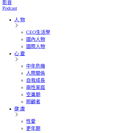
影音
Podcast
人 物
CEO生活學
國內人物
國際人物
心 靈
中年危機
人際關係
自我成長
兩性家庭
空巢期
照顧者
健 康
性愛
更年期