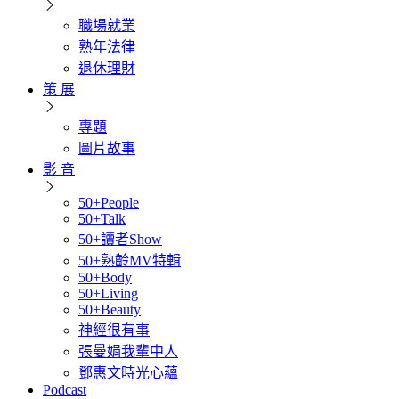
職場就業
熟年法律
退休理財
策 展
專題
圖片故事
影 音
50+People
50+Talk
50+讀者Show
50+熟齡MV特輯
50+Body
50+Living
50+Beauty
神經很有事
張曼娟我輩中人
鄧惠文時光心蘊
Podcast