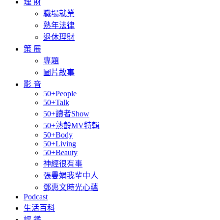
理 財
職場就業
熟年法律
退休理財
策 展
專題
圖片故事
影 音
50+People
50+Talk
50+讀者Show
50+熟齡MV特輯
50+Body
50+Living
50+Beauty
神經很有事
張曼娟我輩中人
鄧惠文時光心蘊
Podcast
生活百科
評 鑑