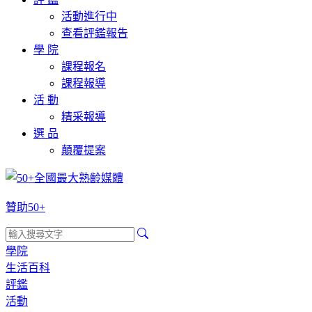
活動進行中
查看評鑑報告
學 院
課程報名
課程報導
活 動
精采報導
選 品
顛覆提案
贊助50+
學院
生活百科
評鑑
活動