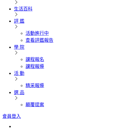
生活百科
評 鑑
活動進行中
查看評鑑報告
學 院
課程報名
課程報導
活 動
精采報導
選 品
顛覆提案
會員登入