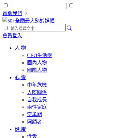
贊助我們
會員登入
人 物
CEO生活學
國內人物
國際人物
心 靈
中年危機
人際關係
自我成長
兩性家庭
空巢期
照顧者
健 康
性愛