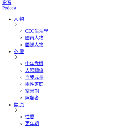
影音
Podcast
人 物
CEO生活學
國內人物
國際人物
心 靈
中年危機
人際關係
自我成長
兩性家庭
空巢期
照顧者
健 康
性愛
更年期