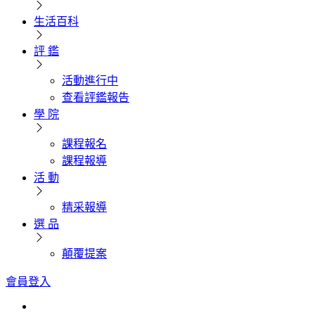
生活百科
評 鑑
活動進行中
查看評鑑報告
學 院
課程報名
課程報導
活 動
精采報導
選 品
顛覆提案
會員登入