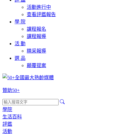
活動進行中
查看評鑑報告
學 院
課程報名
課程報導
活 動
精采報導
選 品
顛覆提案
贊助50+
學院
生活百科
評鑑
活動