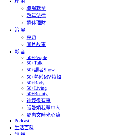
理 財
職場就業
熟年法律
退休理財
策 展
專題
圖片故事
影 音
50+People
50+Talk
50+讀者Show
50+熟齡MV特輯
50+Body
50+Living
50+Beauty
神經很有事
張曼娟我輩中人
鄧惠文時光心蘊
Podcast
生活百科
評 鑑