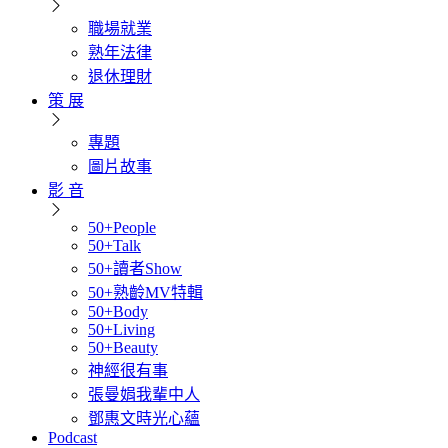
職場就業
熟年法律
退休理財
策 展
專題
圖片故事
影 音
50+People
50+Talk
50+讀者Show
50+熟齡MV特輯
50+Body
50+Living
50+Beauty
神經很有事
張曼娟我輩中人
鄧惠文時光心蘊
Podcast