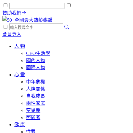
贊助我們
會員登入
人 物
CEO生活學
國內人物
國際人物
心 靈
中年危機
人際關係
自我成長
兩性家庭
空巢期
照顧者
健 康
性愛