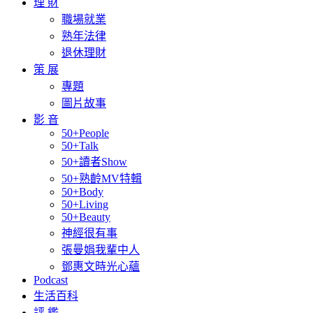
理 財
職場就業
熟年法律
退休理財
策 展
專題
圖片故事
影 音
50+People
50+Talk
50+讀者Show
50+熟齡MV特輯
50+Body
50+Living
50+Beauty
神經很有事
張曼娟我輩中人
鄧惠文時光心蘊
Podcast
生活百科
評 鑑