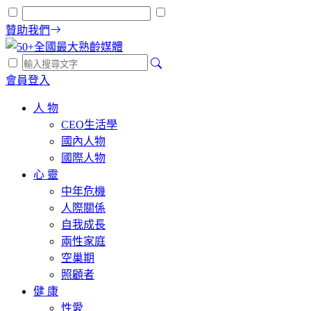
贊助我們
會員登入
人 物
CEO生活學
國內人物
國際人物
心 靈
中年危機
人際關係
自我成長
兩性家庭
空巢期
照顧者
健 康
性愛