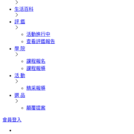
生活百科
評 鑑
活動進行中
查看評鑑報告
學 院
課程報名
課程報導
活 動
精采報導
選 品
顛覆提案
會員登入