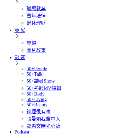
職場就業
熟年法律
退休理財
策 展
專題
圖片故事
影 音
50+People
50+Talk
50+讀者Show
50+熟齡MV特輯
50+Body
50+Living
50+Beauty
神經很有事
張曼娟我輩中人
鄧惠文時光心蘊
Podcast