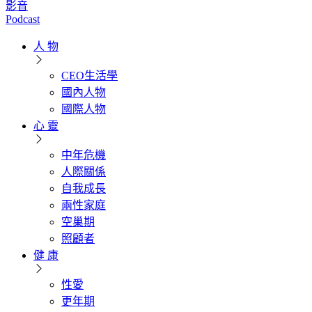
影音
Podcast
人 物
CEO生活學
國內人物
國際人物
心 靈
中年危機
人際關係
自我成長
兩性家庭
空巢期
照顧者
健 康
性愛
更年期