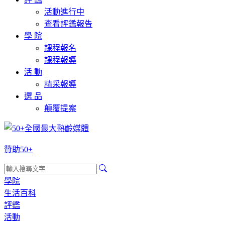
活動進行中
查看評鑑報告
學 院
課程報名
課程報導
活 動
精采報導
選 品
顛覆提案
贊助50+
學院
生活百科
評鑑
活動