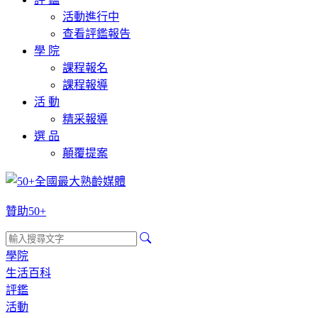
活動進行中
查看評鑑報告
學 院
課程報名
課程報導
活 動
精采報導
選 品
顛覆提案
贊助50+
學院
生活百科
評鑑
活動