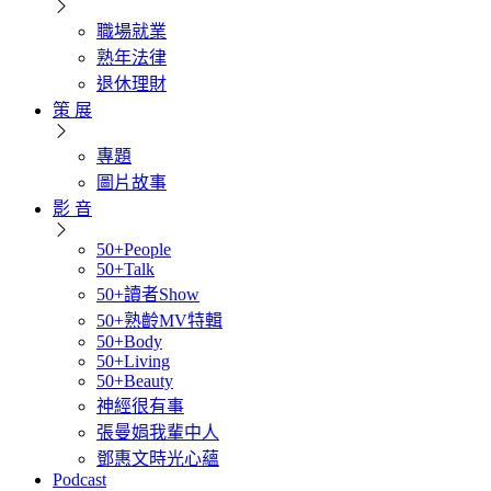
職場就業
熟年法律
退休理財
策 展
專題
圖片故事
影 音
50+People
50+Talk
50+讀者Show
50+熟齡MV特輯
50+Body
50+Living
50+Beauty
神經很有事
張曼娟我輩中人
鄧惠文時光心蘊
Podcast