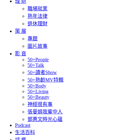
理 財
職場就業
熟年法律
退休理財
策 展
專題
圖片故事
影 音
50+People
50+Talk
50+讀者Show
50+熟齡MV特輯
50+Body
50+Living
50+Beauty
神經很有事
張曼娟我輩中人
鄧惠文時光心蘊
Podcast
生活百科
評 鑑