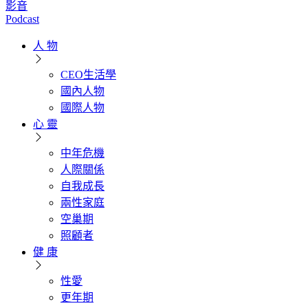
影音
Podcast
人 物
CEO生活學
國內人物
國際人物
心 靈
中年危機
人際關係
自我成長
兩性家庭
空巢期
照顧者
健 康
性愛
更年期