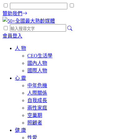
贊助我們
會員登入
人 物
CEO生活學
國內人物
國際人物
心 靈
中年危機
人際關係
自我成長
兩性家庭
空巢期
照顧者
健 康
性愛