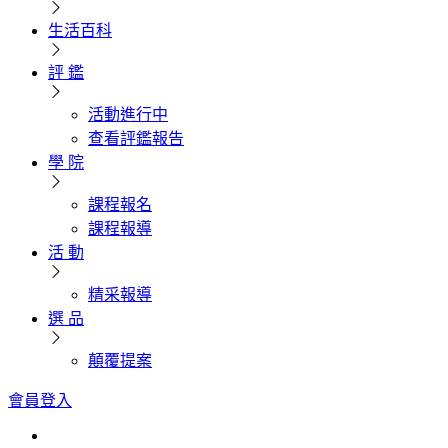
生活百科
評 鑑
活動進行中
查看評鑑報告
學 院
課程報名
課程報導
活 動
精采報導
選 品
顛覆提案
會員登入