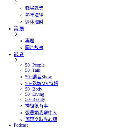
職場就業
熟年法律
退休理財
策 展
專題
圖片故事
影 音
50+People
50+Talk
50+讀者Show
50+熟齡MV特輯
50+Body
50+Living
50+Beauty
神經很有事
張曼娟我輩中人
鄧惠文時光心蘊
Podcast