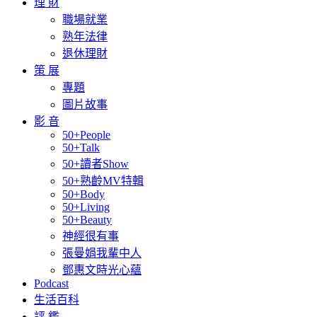
理 財
職場就業
熟年法律
退休理財
策 展
專題
圖片故事
影 音
50+People
50+Talk
50+讀者Show
50+熟齡MV特輯
50+Body
50+Living
50+Beauty
神經很有事
張曼娟我輩中人
鄧惠文時光心蘊
Podcast
生活百科
評 鑑