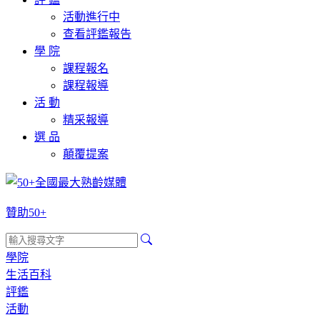
活動進行中
查看評鑑報告
學 院
課程報名
課程報導
活 動
精采報導
選 品
顛覆提案
贊助50+
學院
生活百科
評鑑
活動