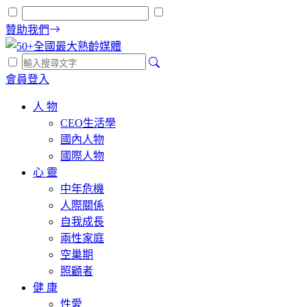
贊助我們
會員登入
人 物
CEO生活學
國內人物
國際人物
心 靈
中年危機
人際關係
自我成長
兩性家庭
空巢期
照顧者
健 康
性愛