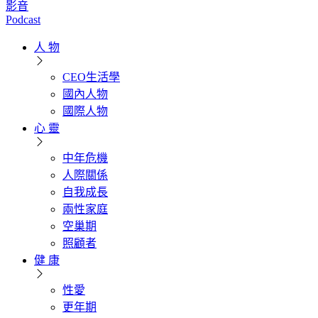
影音
Podcast
人 物
CEO生活學
國內人物
國際人物
心 靈
中年危機
人際關係
自我成長
兩性家庭
空巢期
照顧者
健 康
性愛
更年期