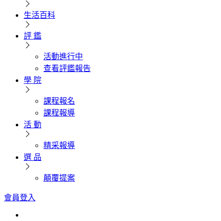
生活百科
評 鑑
活動進行中
查看評鑑報告
學 院
課程報名
課程報導
活 動
精采報導
選 品
顛覆提案
會員登入