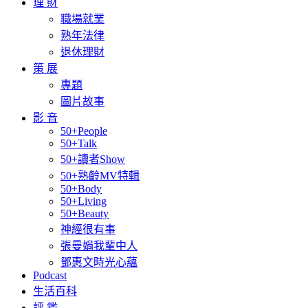
理 財
職場就業
熟年法律
退休理財
策 展
專題
圖片故事
影 音
50+People
50+Talk
50+讀者Show
50+熟齡MV特輯
50+Body
50+Living
50+Beauty
神經很有事
張曼娟我輩中人
鄧惠文時光心蘊
Podcast
生活百科
評 鑑