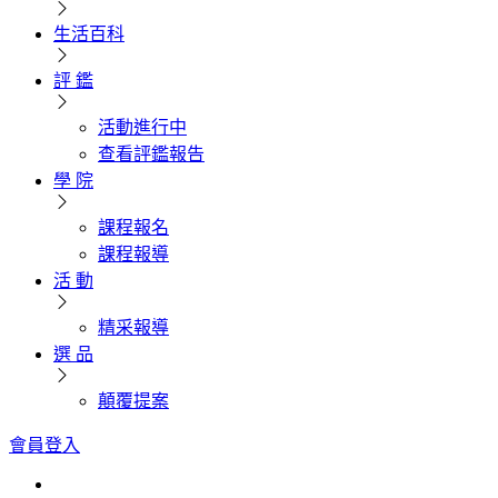
生活百科
評 鑑
活動進行中
查看評鑑報告
學 院
課程報名
課程報導
活 動
精采報導
選 品
顛覆提案
會員登入