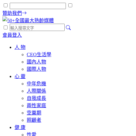
贊助我們
會員登入
人 物
CEO生活學
國內人物
國際人物
心 靈
中年危機
人際關係
自我成長
兩性家庭
空巢期
照顧者
健 康
性愛