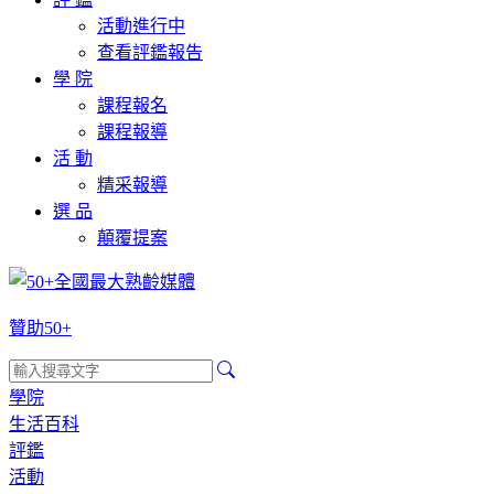
活動進行中
查看評鑑報告
學 院
課程報名
課程報導
活 動
精采報導
選 品
顛覆提案
贊助50+
學院
生活百科
評鑑
活動