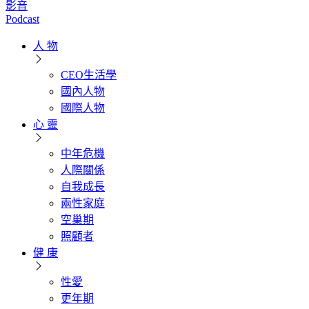
影音
Podcast
人 物
CEO生活學
國內人物
國際人物
心 靈
中年危機
人際關係
自我成長
兩性家庭
空巢期
照顧者
健 康
性愛
更年期