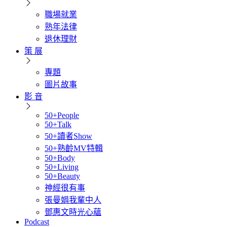
職場就業
熟年法律
退休理財
策 展
專題
圖片故事
影 音
50+People
50+Talk
50+讀者Show
50+熟齡MV特輯
50+Body
50+Living
50+Beauty
神經很有事
張曼娟我輩中人
鄧惠文時光心蘊
Podcast