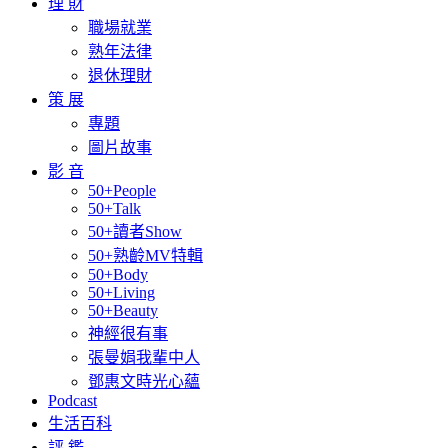
理 財
職場就業
熟年法律
退休理財
策 展
專題
圖片故事
影 音
50+People
50+Talk
50+讀者Show
50+熟齡MV特輯
50+Body
50+Living
50+Beauty
神經很有事
張曼娟我輩中人
鄧惠文時光心蘊
Podcast
生活百科
評 鑑