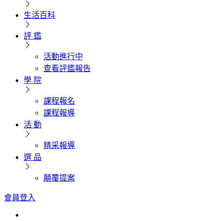
生活百科
評 鑑
活動進行中
查看評鑑報告
學 院
課程報名
課程報導
活 動
精采報導
選 品
顛覆提案
會員登入