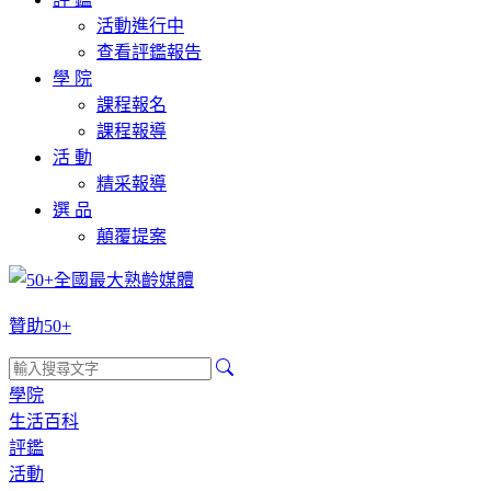
活動進行中
查看評鑑報告
學 院
課程報名
課程報導
活 動
精采報導
選 品
顛覆提案
贊助50+
學院
生活百科
評鑑
活動