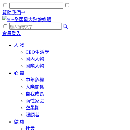
贊助我們
會員登入
人 物
CEO生活學
國內人物
國際人物
心 靈
中年危機
人際關係
自我成長
兩性家庭
空巢期
照顧者
健 康
性愛