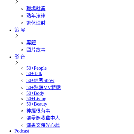
職場就業
熟年法律
退休理財
策 展
專題
圖片故事
影 音
50+People
50+Talk
50+讀者Show
50+熟齡MV特輯
50+Body
50+Living
50+Beauty
神經很有事
張曼娟我輩中人
鄧惠文時光心蘊
Podcast