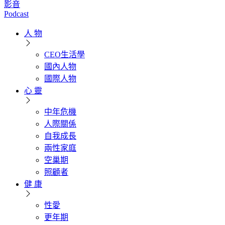
影音
Podcast
人 物
CEO生活學
國內人物
國際人物
心 靈
中年危機
人際關係
自我成長
兩性家庭
空巢期
照顧者
健 康
性愛
更年期