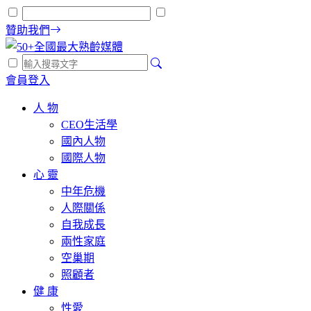
贊助我們
會員登入
人 物
CEO生活學
國內人物
國際人物
心 靈
中年危機
人際關係
自我成長
兩性家庭
空巢期
照顧者
健 康
性愛