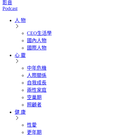
影音
Podcast
人 物
CEO生活學
國內人物
國際人物
心 靈
中年危機
人際關係
自我成長
兩性家庭
空巢期
照顧者
健 康
性愛
更年期