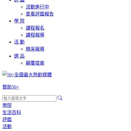
活動進行中
查看評鑑報告
學 院
課程報名
課程報導
活 動
精采報導
選 品
顛覆提案
贊助50+
學院
生活百科
評鑑
活動