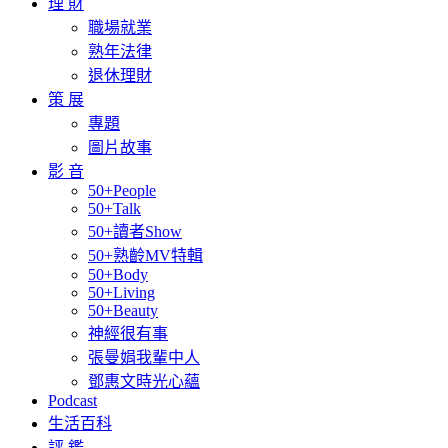
理 財
職場就業
熟年法律
退休理財
策 展
專題
圖片故事
影 音
50+People
50+Talk
50+讀者Show
50+熟齡MV特輯
50+Body
50+Living
50+Beauty
神經很有事
張曼娟我輩中人
鄧惠文時光心蘊
Podcast
生活百科
評 鑑