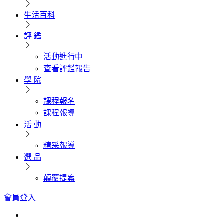
生活百科
評 鑑
活動進行中
查看評鑑報告
學 院
課程報名
課程報導
活 動
精采報導
選 品
顛覆提案
會員登入