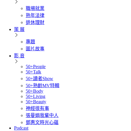
職場就業
熟年法律
退休理財
策 展
專題
圖片故事
影 音
50+People
50+Talk
50+讀者Show
50+熟齡MV特輯
50+Body
50+Living
50+Beauty
神經很有事
張曼娟我輩中人
鄧惠文時光心蘊
Podcast