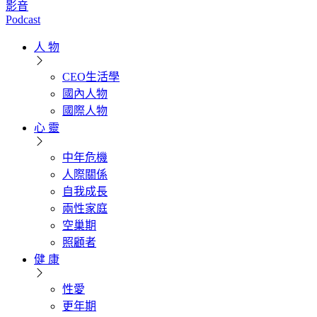
影音
Podcast
人 物
CEO生活學
國內人物
國際人物
心 靈
中年危機
人際關係
自我成長
兩性家庭
空巢期
照顧者
健 康
性愛
更年期