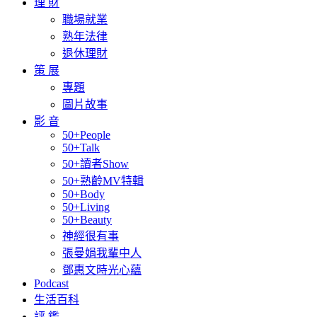
理 財
職場就業
熟年法律
退休理財
策 展
專題
圖片故事
影 音
50+People
50+Talk
50+讀者Show
50+熟齡MV特輯
50+Body
50+Living
50+Beauty
神經很有事
張曼娟我輩中人
鄧惠文時光心蘊
Podcast
生活百科
評 鑑