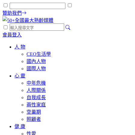
贊助我們
會員登入
人 物
CEO生活學
國內人物
國際人物
心 靈
中年危機
人際關係
自我成長
兩性家庭
空巢期
照顧者
健 康
性愛