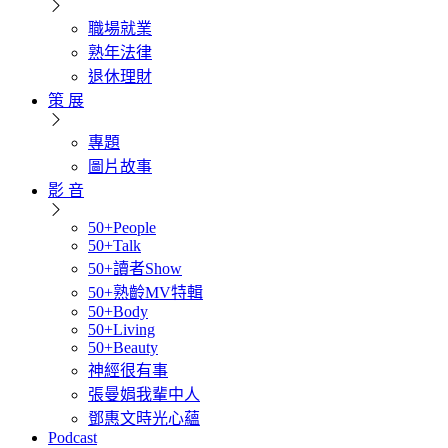
職場就業
熟年法律
退休理財
策 展
專題
圖片故事
影 音
50+People
50+Talk
50+讀者Show
50+熟齡MV特輯
50+Body
50+Living
50+Beauty
神經很有事
張曼娟我輩中人
鄧惠文時光心蘊
Podcast