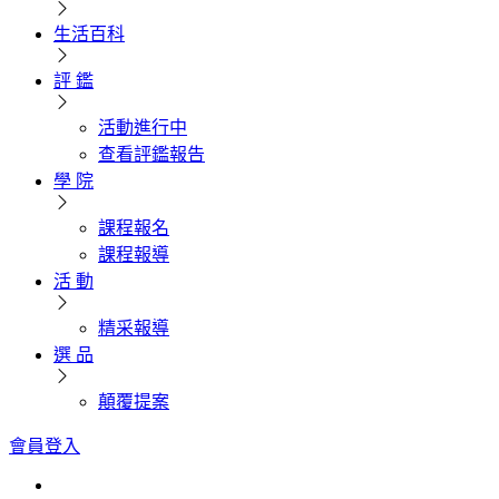
生活百科
評 鑑
活動進行中
查看評鑑報告
學 院
課程報名
課程報導
活 動
精采報導
選 品
顛覆提案
會員登入