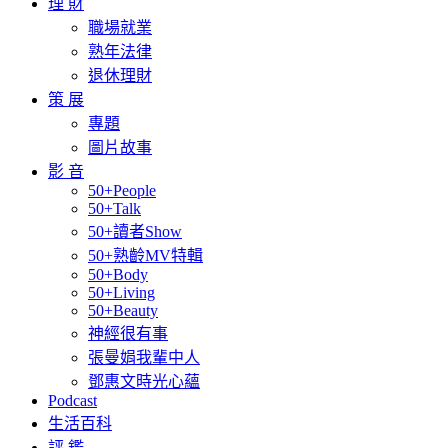
理 財
職場就業
熟年法律
退休理財
策 展
專題
圖片故事
影 音
50+People
50+Talk
50+讀者Show
50+熟齡MV特輯
50+Body
50+Living
50+Beauty
神經很有事
張曼娟我輩中人
鄧惠文時光心蘊
Podcast
生活百科
評 鑑