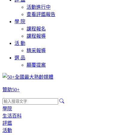
活動進行中
查看評鑑報告
學 院
課程報名
課程報導
活 動
精采報導
選 品
顛覆提案
贊助50+
學院
生活百科
評鑑
活動