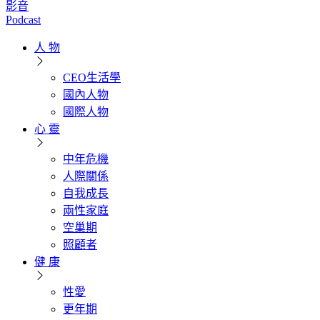
影音
Podcast
人 物
CEO生活學
國內人物
國際人物
心 靈
中年危機
人際關係
自我成長
兩性家庭
空巢期
照顧者
健 康
性愛
更年期