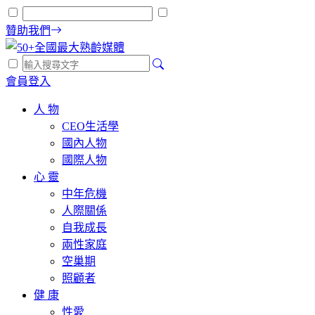
贊助我們
會員登入
人 物
CEO生活學
國內人物
國際人物
心 靈
中年危機
人際關係
自我成長
兩性家庭
空巢期
照顧者
健 康
性愛