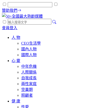
贊助我們
會員登入
人 物
CEO生活學
國內人物
國際人物
心 靈
中年危機
人際關係
自我成長
兩性家庭
空巢期
照顧者
健 康
性愛