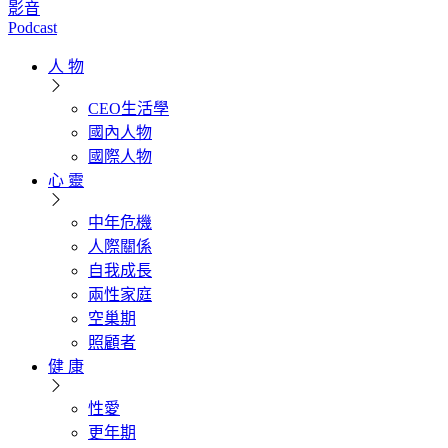
影音
Podcast
人 物
CEO生活學
國內人物
國際人物
心 靈
中年危機
人際關係
自我成長
兩性家庭
空巢期
照顧者
健 康
性愛
更年期