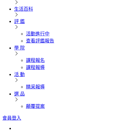
生活百科
評 鑑
活動進行中
查看評鑑報告
學 院
課程報名
課程報導
活 動
精采報導
選 品
顛覆提案
會員登入