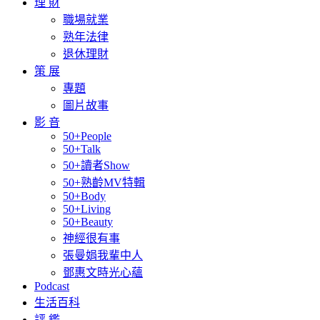
理 財
職場就業
熟年法律
退休理財
策 展
專題
圖片故事
影 音
50+People
50+Talk
50+讀者Show
50+熟齡MV特輯
50+Body
50+Living
50+Beauty
神經很有事
張曼娟我輩中人
鄧惠文時光心蘊
Podcast
生活百科
評 鑑