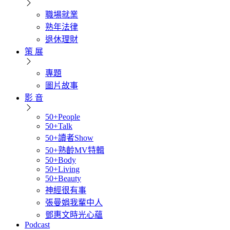
職場就業
熟年法律
退休理財
策 展
專題
圖片故事
影 音
50+People
50+Talk
50+讀者Show
50+熟齡MV特輯
50+Body
50+Living
50+Beauty
神經很有事
張曼娟我輩中人
鄧惠文時光心蘊
Podcast