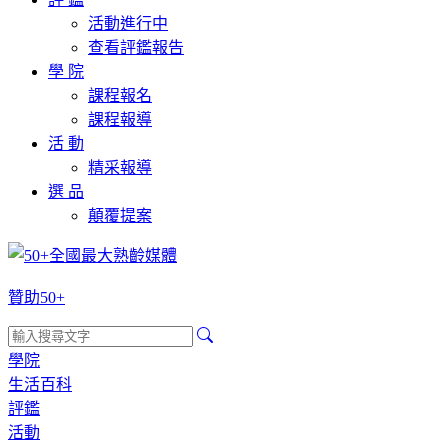
活動進行中
查看評鑑報告
學 院
課程報名
課程報導
活 動
精采報導
選 品
顛覆提案
贊助50+
學院
生活百科
評鑑
活動