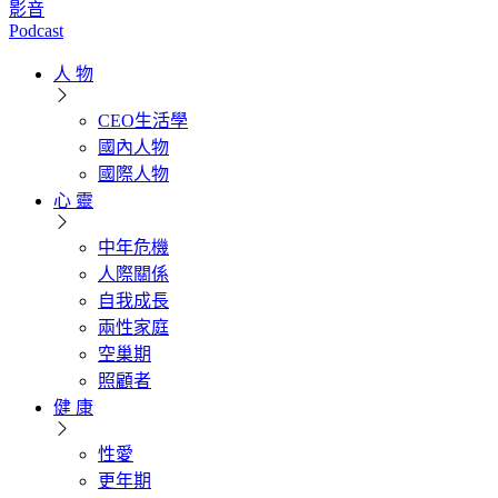
影音
Podcast
人 物
CEO生活學
國內人物
國際人物
心 靈
中年危機
人際關係
自我成長
兩性家庭
空巢期
照顧者
健 康
性愛
更年期