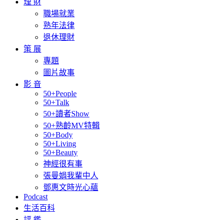
理 財
職場就業
熟年法律
退休理財
策 展
專題
圖片故事
影 音
50+People
50+Talk
50+讀者Show
50+熟齡MV特輯
50+Body
50+Living
50+Beauty
神經很有事
張曼娟我輩中人
鄧惠文時光心蘊
Podcast
生活百科
評 鑑