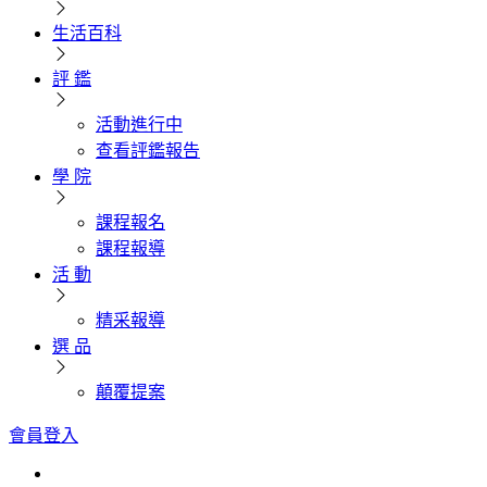
生活百科
評 鑑
活動進行中
查看評鑑報告
學 院
課程報名
課程報導
活 動
精采報導
選 品
顛覆提案
會員登入