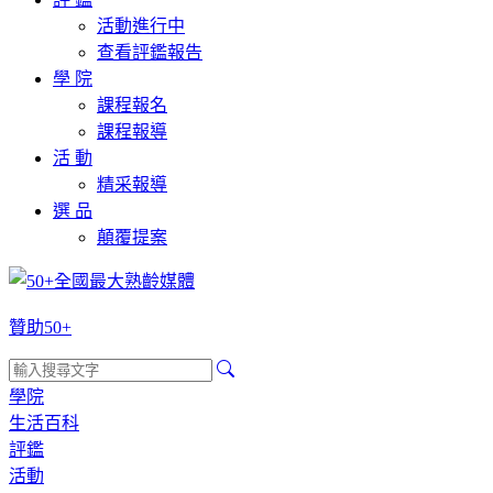
活動進行中
查看評鑑報告
學 院
課程報名
課程報導
活 動
精采報導
選 品
顛覆提案
贊助50+
學院
生活百科
評鑑
活動