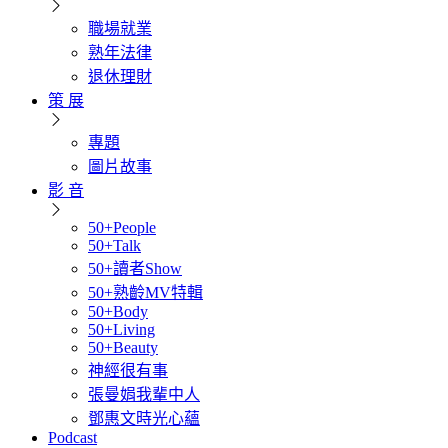
職場就業
熟年法律
退休理財
策 展
專題
圖片故事
影 音
50+People
50+Talk
50+讀者Show
50+熟齡MV特輯
50+Body
50+Living
50+Beauty
神經很有事
張曼娟我輩中人
鄧惠文時光心蘊
Podcast