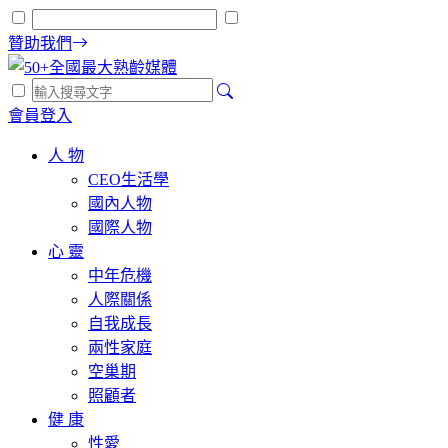
贊助我們
會員登入
人 物
CEO生活學
國內人物
國際人物
心 靈
中年危機
人際關係
自我成長
兩性家庭
空巢期
照顧者
健 康
性愛