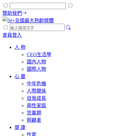
贊助我們
會員登入
人 物
CEO生活學
國內人物
國際人物
心 靈
中年危機
人際關係
自我成長
兩性家庭
空巢期
照顧者
健 康
性愛