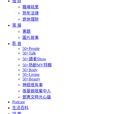
理 財
職場就業
熟年法律
退休理財
策 展
專題
圖片故事
影 音
50+People
50+Talk
50+讀者Show
50+熟齡MV特輯
50+Body
50+Living
50+Beauty
神經很有事
張曼娟我輩中人
鄧惠文時光心蘊
Podcast
生活百科
評 鑑