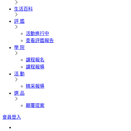
生活百科
評 鑑
活動進行中
查看評鑑報告
學 院
課程報名
課程報導
活 動
精采報導
選 品
顛覆提案
會員登入