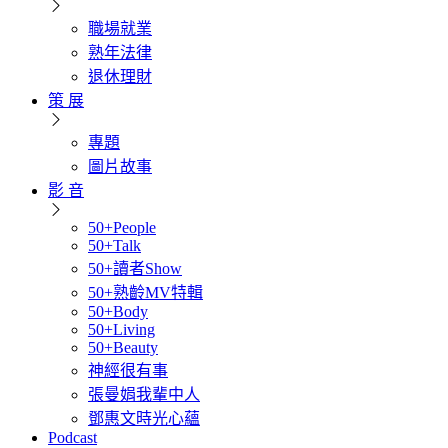
職場就業
熟年法律
退休理財
策 展
專題
圖片故事
影 音
50+People
50+Talk
50+讀者Show
50+熟齡MV特輯
50+Body
50+Living
50+Beauty
神經很有事
張曼娟我輩中人
鄧惠文時光心蘊
Podcast