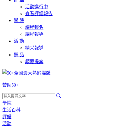
活動進行中
查看評鑑報告
學 院
課程報名
課程報導
活 動
精采報導
選 品
顛覆提案
贊助50+
學院
生活百科
評鑑
活動