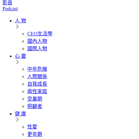
影音
Podcast
人 物
CEO生活學
國內人物
國際人物
心 靈
中年危機
人際關係
自我成長
兩性家庭
空巢期
照顧者
健 康
性愛
更年期