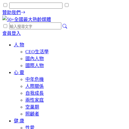
贊助我們
會員登入
人 物
CEO生活學
國內人物
國際人物
心 靈
中年危機
人際關係
自我成長
兩性家庭
空巢期
照顧者
健 康
性愛