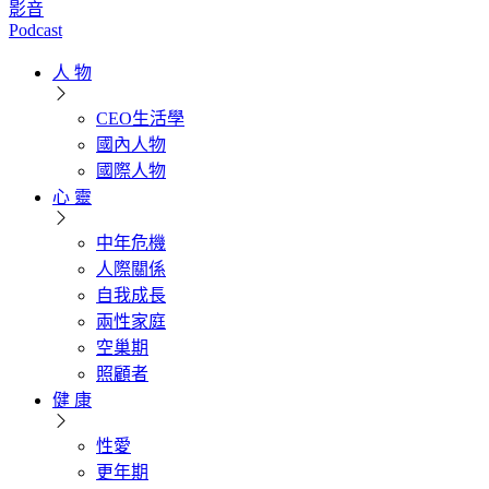
影音
Podcast
人 物
CEO生活學
國內人物
國際人物
心 靈
中年危機
人際關係
自我成長
兩性家庭
空巢期
照顧者
健 康
性愛
更年期