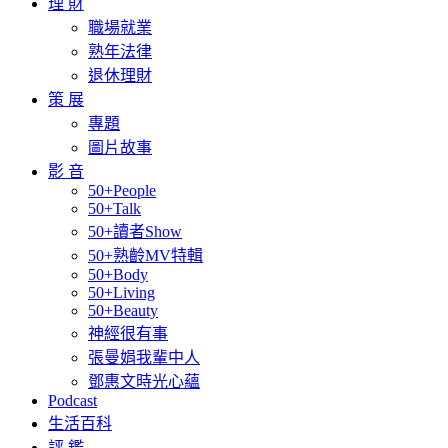
理 財
職場就業
熟年法律
退休理財
策 展
專題
圖片故事
影 音
50+People
50+Talk
50+讀者Show
50+熟齡MV特輯
50+Body
50+Living
50+Beauty
神經很有事
張曼娟我輩中人
鄧惠文時光心蘊
Podcast
生活百科
評 鑑