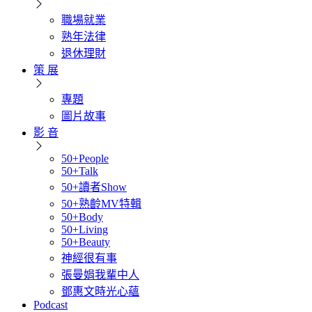
職場就業
熟年法律
退休理財
策 展
專題
圖片故事
影 音
50+People
50+Talk
50+讀者Show
50+熟齡MV特輯
50+Body
50+Living
50+Beauty
神經很有事
張曼娟我輩中人
鄧惠文時光心蘊
Podcast