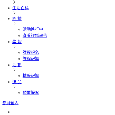
生活百科
評 鑑
活動進行中
查看評鑑報告
學 院
課程報名
課程報導
活 動
精采報導
選 品
顛覆提案
會員登入