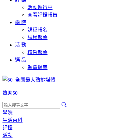
活動進行中
查看評鑑報告
學 院
課程報名
課程報導
活 動
精采報導
選 品
顛覆提案
贊助50+
學院
生活百科
評鑑
活動