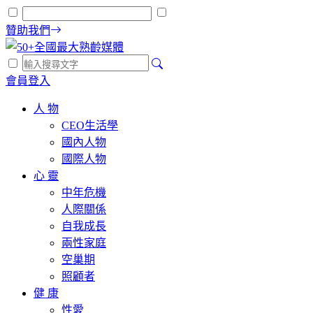
贊助我們
會員登入
人 物
CEO生活學
國內人物
國際人物
心 靈
中年危機
人際關係
自我成長
兩性家庭
空巢期
照顧者
健 康
性愛