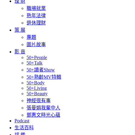
理 財
職場就業
熟年法律
退休理財
策 展
專題
圖片故事
影 音
50+People
50+Talk
50+讀者Show
50+熟齡MV特輯
50+Body
50+Living
50+Beauty
神經很有事
張曼娟我輩中人
鄧惠文時光心蘊
Podcast
生活百科
評 鑑