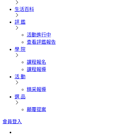
生活百科
評 鑑
活動進行中
查看評鑑報告
學 院
課程報名
課程報導
活 動
精采報導
選 品
顛覆提案
會員登入