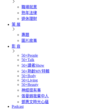
職場就業
熟年法律
退休理財
策 展
專題
圖片故事
影 音
50+People
50+Talk
50+讀者Show
50+熟齡MV特輯
50+Body
50+Living
50+Beauty
神經很有事
張曼娟我輩中人
鄧惠文時光心蘊
Podcast