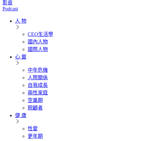
影音
Podcast
人 物
CEO生活學
國內人物
國際人物
心 靈
中年危機
人際關係
自我成長
兩性家庭
空巢期
照顧者
健 康
性愛
更年期