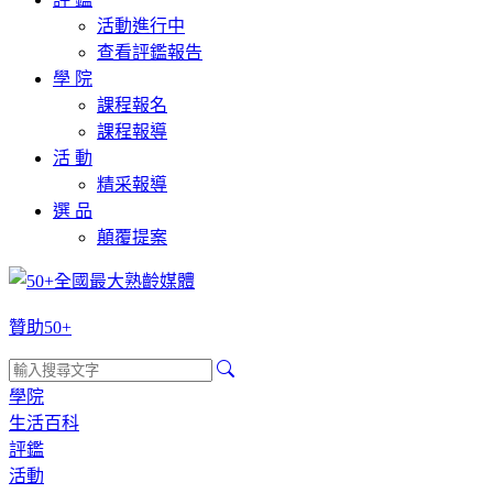
活動進行中
查看評鑑報告
學 院
課程報名
課程報導
活 動
精采報導
選 品
顛覆提案
贊助50+
學院
生活百科
評鑑
活動