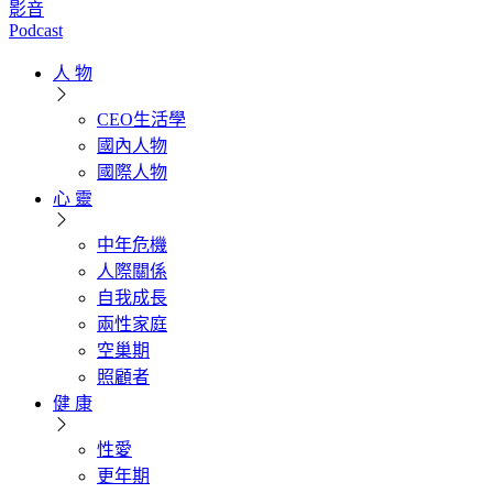
影音
Podcast
人 物
CEO生活學
國內人物
國際人物
心 靈
中年危機
人際關係
自我成長
兩性家庭
空巢期
照顧者
健 康
性愛
更年期