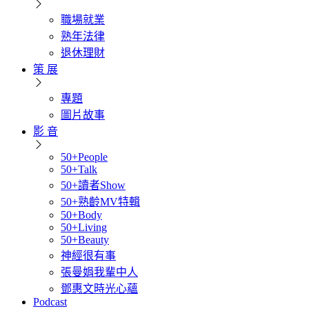
職場就業
熟年法律
退休理財
策 展
專題
圖片故事
影 音
50+People
50+Talk
50+讀者Show
50+熟齡MV特輯
50+Body
50+Living
50+Beauty
神經很有事
張曼娟我輩中人
鄧惠文時光心蘊
Podcast