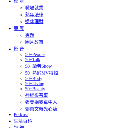
理 財
職場就業
熟年法律
退休理財
策 展
專題
圖片故事
影 音
50+People
50+Talk
50+讀者Show
50+熟齡MV特輯
50+Body
50+Living
50+Beauty
神經很有事
張曼娟我輩中人
鄧惠文時光心蘊
Podcast
生活百科
評 鑑