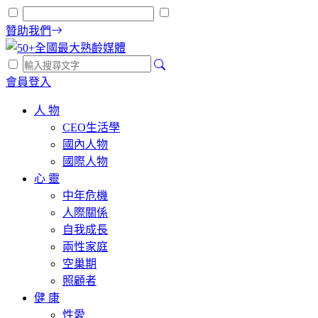
贊助我們
會員登入
人 物
CEO生活學
國內人物
國際人物
心 靈
中年危機
人際關係
自我成長
兩性家庭
空巢期
照顧者
健 康
性愛