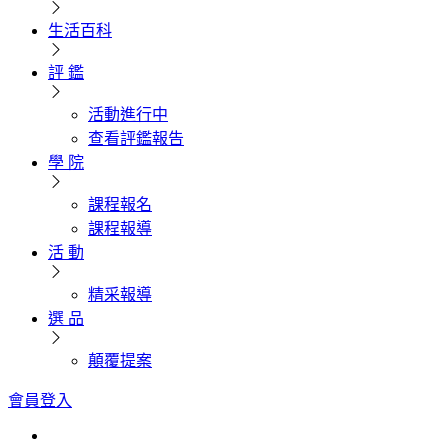
生活百科
評 鑑
活動進行中
查看評鑑報告
學 院
課程報名
課程報導
活 動
精采報導
選 品
顛覆提案
會員登入