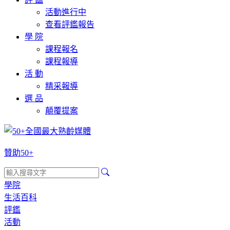
活動進行中
查看評鑑報告
學 院
課程報名
課程報導
活 動
精采報導
選 品
顛覆提案
贊助50+
學院
生活百科
評鑑
活動