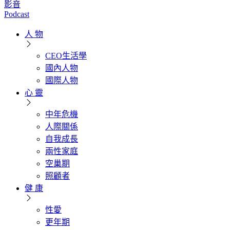
影音
Podcast
人 物
CEO生活學
國內人物
國際人物
心 靈
中年危機
人際關係
自我成長
兩性家庭
空巢期
照顧者
健 康
性愛
更年期