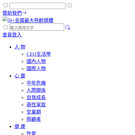
贊助我們
會員登入
人 物
CEO生活學
國內人物
國際人物
心 靈
中年危機
人際關係
自我成長
兩性家庭
空巢期
照顧者
健 康
性愛