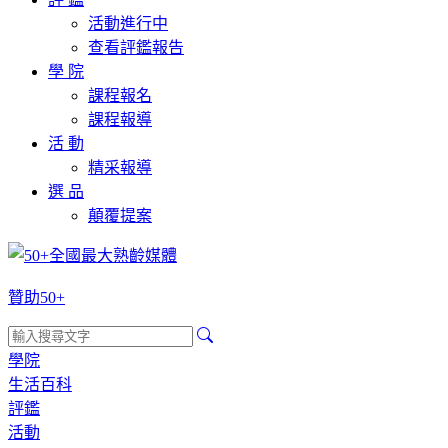
活動進行中
查看評鑑報告
學 院
課程報名
課程報導
活 動
精采報導
選 品
顛覆提案
贊助50+
學院
生活百科
評鑑
活動