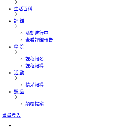
生活百科
評 鑑
活動進行中
查看評鑑報告
學 院
課程報名
課程報導
活 動
精采報導
選 品
顛覆提案
會員登入