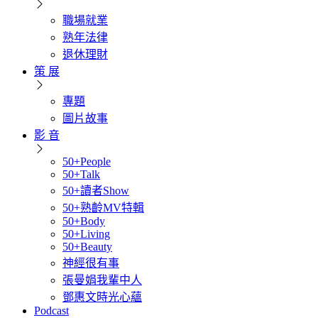
職場就業
熟年法律
退休理財
策 展
專題
圖片故事
影 音
50+People
50+Talk
50+讀者Show
50+熟齡MV特輯
50+Body
50+Living
50+Beauty
神經很有事
張曼娟我輩中人
鄧惠文時光心蘊
Podcast