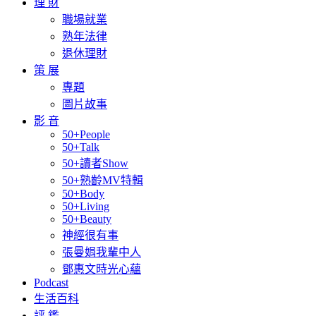
理 財
職場就業
熟年法律
退休理財
策 展
專題
圖片故事
影 音
50+People
50+Talk
50+讀者Show
50+熟齡MV特輯
50+Body
50+Living
50+Beauty
神經很有事
張曼娟我輩中人
鄧惠文時光心蘊
Podcast
生活百科
評 鑑