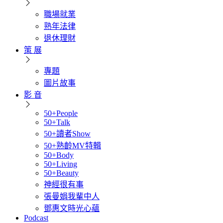
職場就業
熟年法律
退休理財
策 展
專題
圖片故事
影 音
50+People
50+Talk
50+讀者Show
50+熟齡MV特輯
50+Body
50+Living
50+Beauty
神經很有事
張曼娟我輩中人
鄧惠文時光心蘊
Podcast