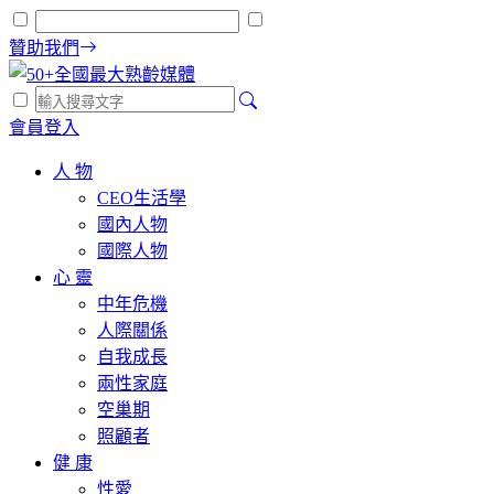
贊助我們
會員登入
人 物
CEO生活學
國內人物
國際人物
心 靈
中年危機
人際關係
自我成長
兩性家庭
空巢期
照顧者
健 康
性愛