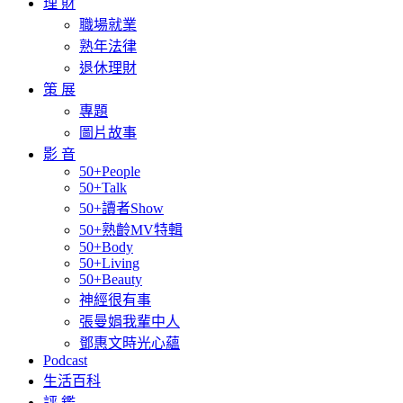
理 財
職場就業
熟年法律
退休理財
策 展
專題
圖片故事
影 音
50+People
50+Talk
50+讀者Show
50+熟齡MV特輯
50+Body
50+Living
50+Beauty
神經很有事
張曼娟我輩中人
鄧惠文時光心蘊
Podcast
生活百科
評 鑑