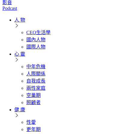
影音
Podcast
人 物
CEO生活學
國內人物
國際人物
心 靈
中年危機
人際關係
自我成長
兩性家庭
空巢期
照顧者
健 康
性愛
更年期