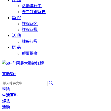
活動進行中
查看評鑑報告
學 院
課程報名
課程報導
活 動
精采報導
選 品
顛覆提案
贊助50+
學院
生活百科
評鑑
活動