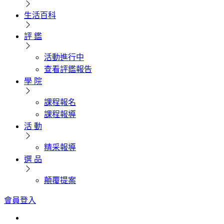
生活百科
評 鑑
活動進行中
查看評鑑報告
學 院
課程報名
課程報導
活 動
精采報導
選 品
顛覆提案
會員登入