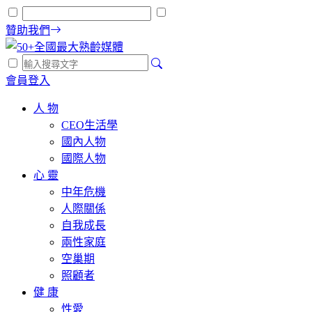
贊助我們
會員登入
人 物
CEO生活學
國內人物
國際人物
心 靈
中年危機
人際關係
自我成長
兩性家庭
空巢期
照顧者
健 康
性愛