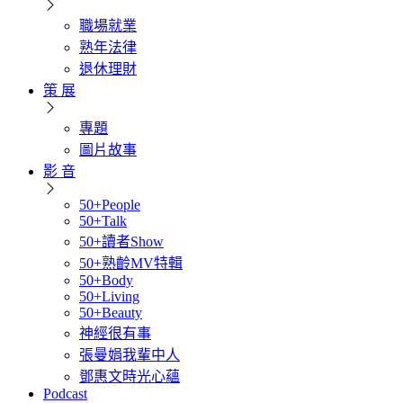
職場就業
熟年法律
退休理財
策 展
專題
圖片故事
影 音
50+People
50+Talk
50+讀者Show
50+熟齡MV特輯
50+Body
50+Living
50+Beauty
神經很有事
張曼娟我輩中人
鄧惠文時光心蘊
Podcast