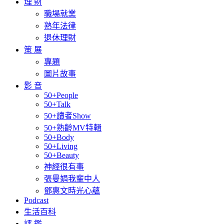
理 財
職場就業
熟年法律
退休理財
策 展
專題
圖片故事
影 音
50+People
50+Talk
50+讀者Show
50+熟齡MV特輯
50+Body
50+Living
50+Beauty
神經很有事
張曼娟我輩中人
鄧惠文時光心蘊
Podcast
生活百科
評 鑑