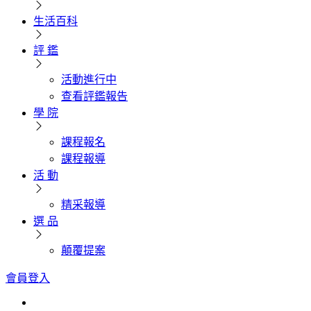
生活百科
評 鑑
活動進行中
查看評鑑報告
學 院
課程報名
課程報導
活 動
精采報導
選 品
顛覆提案
會員登入