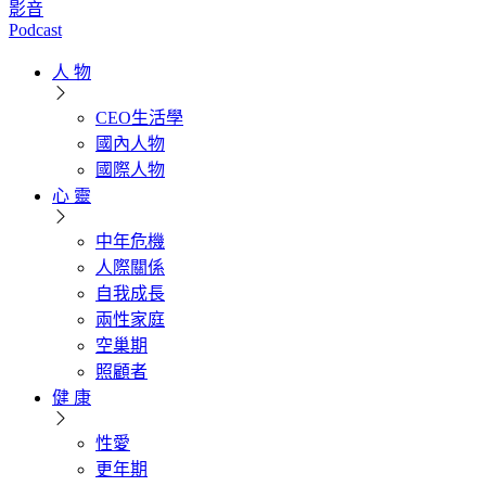
影音
Podcast
人 物
CEO生活學
國內人物
國際人物
心 靈
中年危機
人際關係
自我成長
兩性家庭
空巢期
照顧者
健 康
性愛
更年期