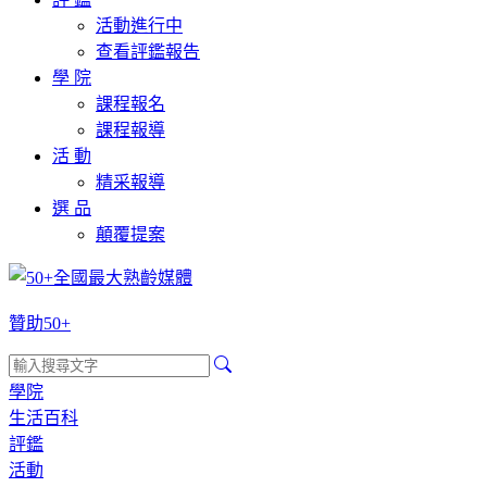
活動進行中
查看評鑑報告
學 院
課程報名
課程報導
活 動
精采報導
選 品
顛覆提案
贊助50+
學院
生活百科
評鑑
活動