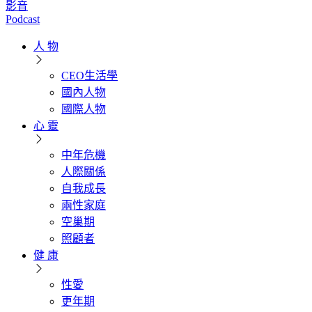
影音
Podcast
人 物
CEO生活學
國內人物
國際人物
心 靈
中年危機
人際關係
自我成長
兩性家庭
空巢期
照顧者
健 康
性愛
更年期