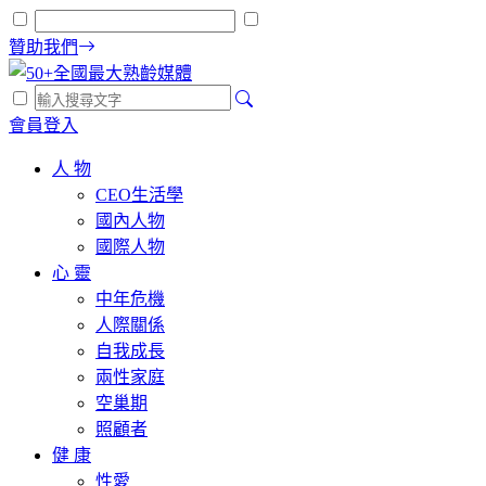
贊助我們
會員登入
人 物
CEO生活學
國內人物
國際人物
心 靈
中年危機
人際關係
自我成長
兩性家庭
空巢期
照顧者
健 康
性愛