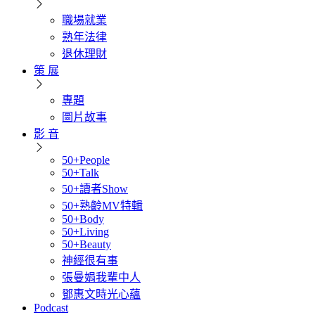
職場就業
熟年法律
退休理財
策 展
專題
圖片故事
影 音
50+People
50+Talk
50+讀者Show
50+熟齡MV特輯
50+Body
50+Living
50+Beauty
神經很有事
張曼娟我輩中人
鄧惠文時光心蘊
Podcast