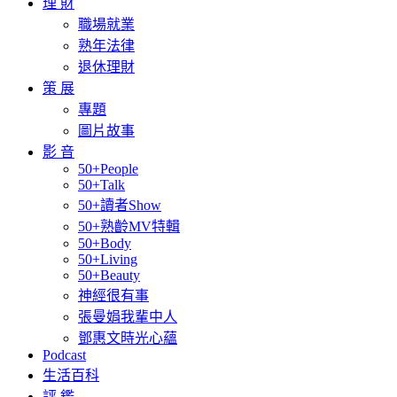
理 財
職場就業
熟年法律
退休理財
策 展
專題
圖片故事
影 音
50+People
50+Talk
50+讀者Show
50+熟齡MV特輯
50+Body
50+Living
50+Beauty
神經很有事
張曼娟我輩中人
鄧惠文時光心蘊
Podcast
生活百科
評 鑑