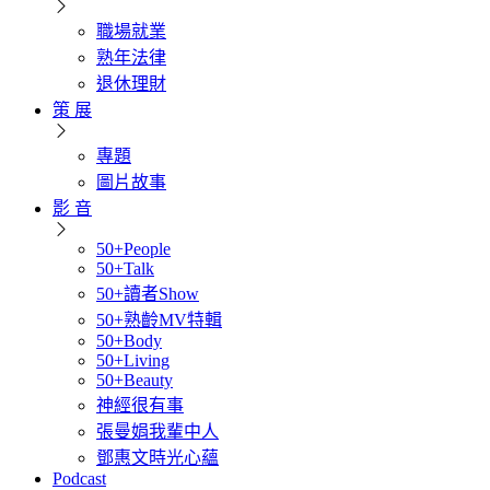
職場就業
熟年法律
退休理財
策 展
專題
圖片故事
影 音
50+People
50+Talk
50+讀者Show
50+熟齡MV特輯
50+Body
50+Living
50+Beauty
神經很有事
張曼娟我輩中人
鄧惠文時光心蘊
Podcast