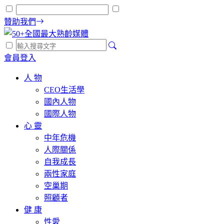
贊助我們
會員登入
人 物
CEO生活學
國內人物
國際人物
心 靈
中年危機
人際關係
自我成長
兩性家庭
空巢期
照顧者
健 康
性愛