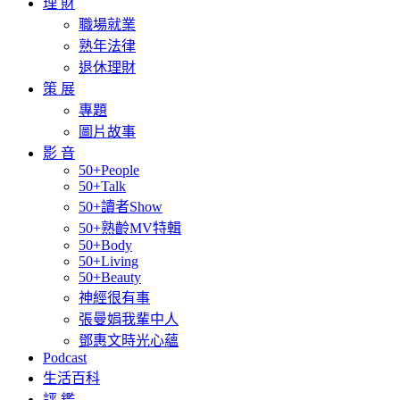
理 財
職場就業
熟年法律
退休理財
策 展
專題
圖片故事
影 音
50+People
50+Talk
50+讀者Show
50+熟齡MV特輯
50+Body
50+Living
50+Beauty
神經很有事
張曼娟我輩中人
鄧惠文時光心蘊
Podcast
生活百科
評 鑑