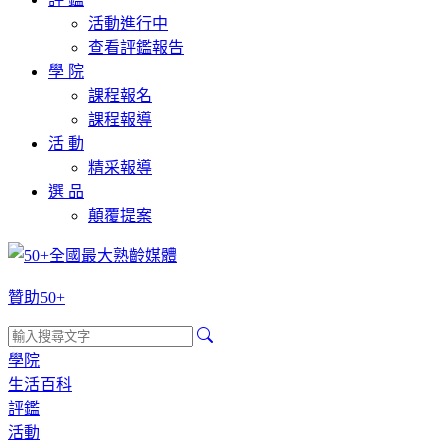
活動進行中
查看評鑑報告
學 院
課程報名
課程報導
活 動
精采報導
選 品
顛覆提案
贊助50+
學院
生活百科
評鑑
活動