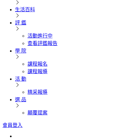
生活百科
評 鑑
活動進行中
查看評鑑報告
學 院
課程報名
課程報導
活 動
精采報導
選 品
顛覆提案
會員登入