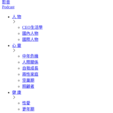
影音
Podcast
人 物
CEO生活學
國內人物
國際人物
心 靈
中年危機
人際關係
自我成長
兩性家庭
空巢期
照顧者
健 康
性愛
更年期