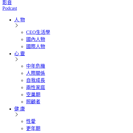
影音
Podcast
人 物
CEO生活學
國內人物
國際人物
心 靈
中年危機
人際關係
自我成長
兩性家庭
空巢期
照顧者
健 康
性愛
更年期