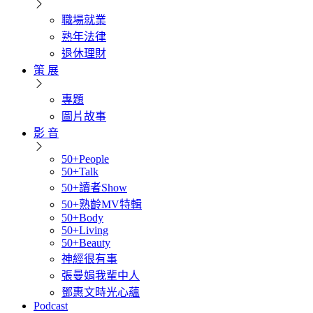
職場就業
熟年法律
退休理財
策 展
專題
圖片故事
影 音
50+People
50+Talk
50+讀者Show
50+熟齡MV特輯
50+Body
50+Living
50+Beauty
神經很有事
張曼娟我輩中人
鄧惠文時光心蘊
Podcast