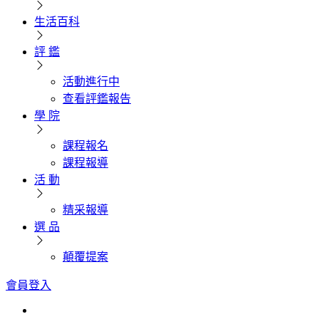
生活百科
評 鑑
活動進行中
查看評鑑報告
學 院
課程報名
課程報導
活 動
精采報導
選 品
顛覆提案
會員登入