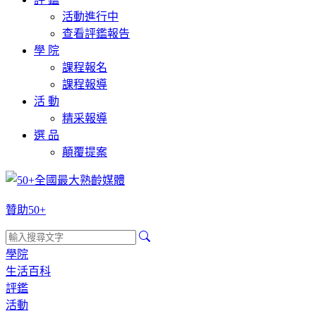
活動進行中
查看評鑑報告
學 院
課程報名
課程報導
活 動
精采報導
選 品
顛覆提案
贊助50+
學院
生活百科
評鑑
活動