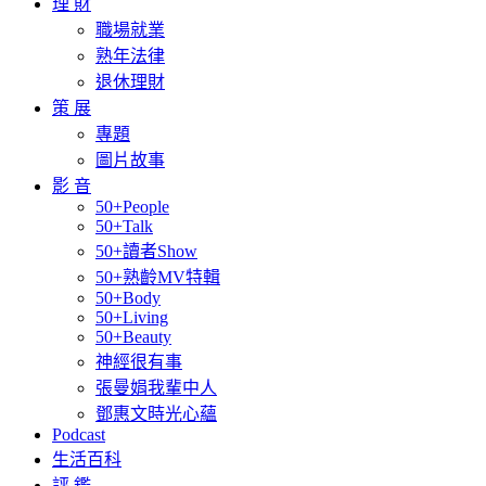
理 財
職場就業
熟年法律
退休理財
策 展
專題
圖片故事
影 音
50+People
50+Talk
50+讀者Show
50+熟齡MV特輯
50+Body
50+Living
50+Beauty
神經很有事
張曼娟我輩中人
鄧惠文時光心蘊
Podcast
生活百科
評 鑑