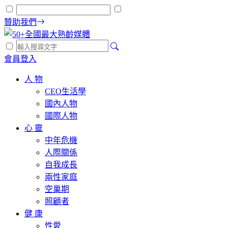
贊助我們
會員登入
人 物
CEO生活學
國內人物
國際人物
心 靈
中年危機
人際關係
自我成長
兩性家庭
空巢期
照顧者
健 康
性愛