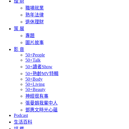
理 財
職場就業
熟年法律
退休理財
策 展
專題
圖片故事
影 音
50+People
50+Talk
50+讀者Show
50+熟齡MV特輯
50+Body
50+Living
50+Beauty
神經很有事
張曼娟我輩中人
鄧惠文時光心蘊
Podcast
生活百科
評 鑑