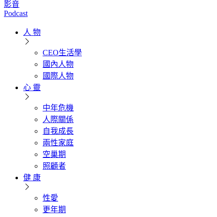
影音
Podcast
人 物
CEO生活學
國內人物
國際人物
心 靈
中年危機
人際關係
自我成長
兩性家庭
空巢期
照顧者
健 康
性愛
更年期