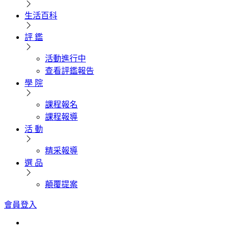
生活百科
評 鑑
活動進行中
查看評鑑報告
學 院
課程報名
課程報導
活 動
精采報導
選 品
顛覆提案
會員登入