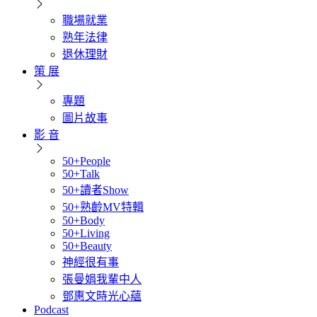
職場就業
熟年法律
退休理財
策 展
專題
圖片故事
影 音
50+People
50+Talk
50+讀者Show
50+熟齡MV特輯
50+Body
50+Living
50+Beauty
神經很有事
張曼娟我輩中人
鄧惠文時光心蘊
Podcast