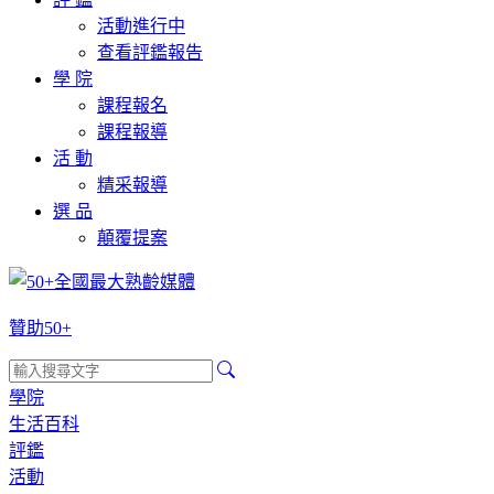
活動進行中
查看評鑑報告
學 院
課程報名
課程報導
活 動
精采報導
選 品
顛覆提案
贊助50+
學院
生活百科
評鑑
活動