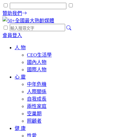
贊助我們
會員登入
人 物
CEO生活學
國內人物
國際人物
心 靈
中年危機
人際關係
自我成長
兩性家庭
空巢期
照顧者
健 康
性愛