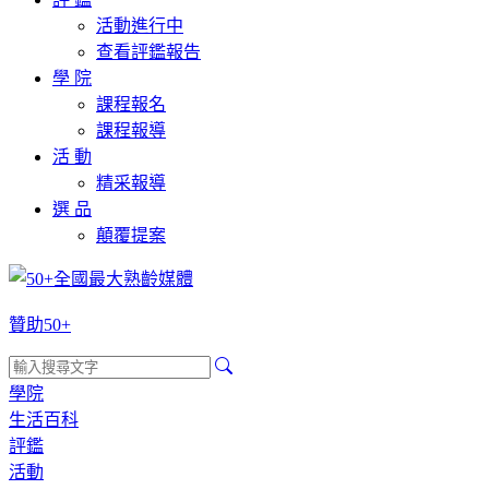
活動進行中
查看評鑑報告
學 院
課程報名
課程報導
活 動
精采報導
選 品
顛覆提案
贊助50+
學院
生活百科
評鑑
活動