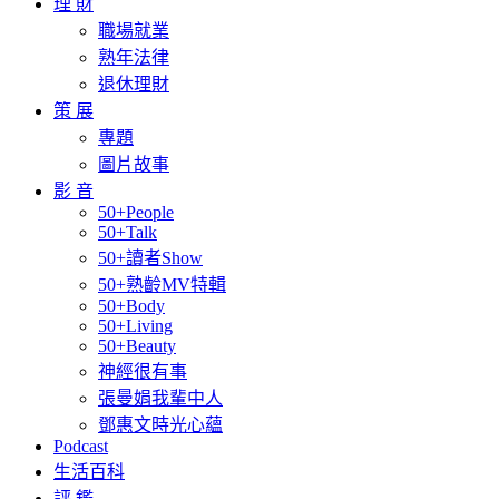
理 財
職場就業
熟年法律
退休理財
策 展
專題
圖片故事
影 音
50+People
50+Talk
50+讀者Show
50+熟齡MV特輯
50+Body
50+Living
50+Beauty
神經很有事
張曼娟我輩中人
鄧惠文時光心蘊
Podcast
生活百科
評 鑑