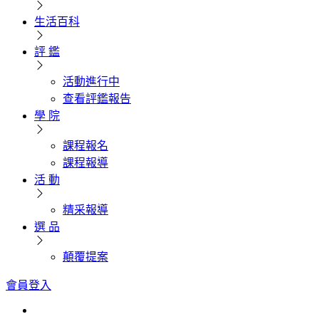
生活百科
評 鑑
活動進行中
查看評鑑報告
學 院
課程報名
課程報導
活 動
精采報導
選 品
顛覆提案
會員登入