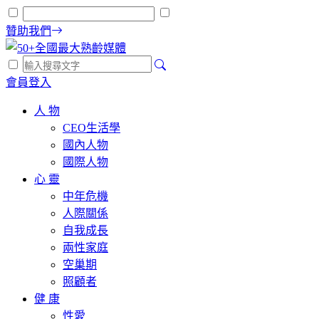
贊助我們
會員登入
人 物
CEO生活學
國內人物
國際人物
心 靈
中年危機
人際關係
自我成長
兩性家庭
空巢期
照顧者
健 康
性愛