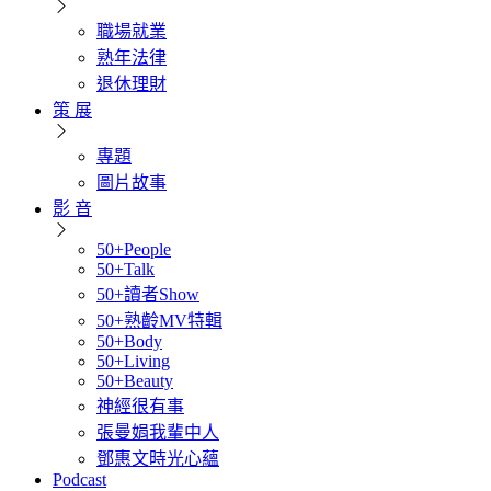
職場就業
熟年法律
退休理財
策 展
專題
圖片故事
影 音
50+People
50+Talk
50+讀者Show
50+熟齡MV特輯
50+Body
50+Living
50+Beauty
神經很有事
張曼娟我輩中人
鄧惠文時光心蘊
Podcast