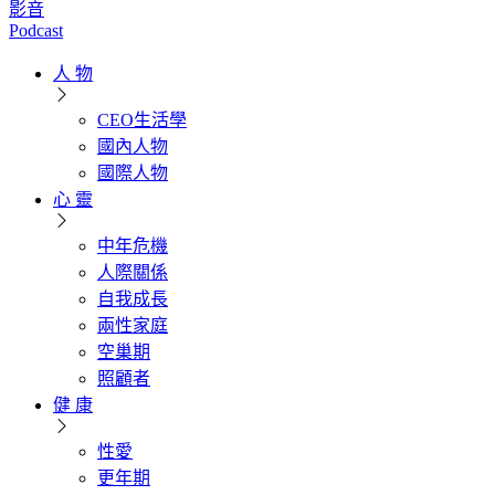
影音
Podcast
人 物
CEO生活學
國內人物
國際人物
心 靈
中年危機
人際關係
自我成長
兩性家庭
空巢期
照顧者
健 康
性愛
更年期