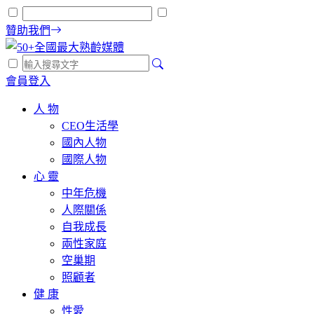
贊助我們
會員登入
人 物
CEO生活學
國內人物
國際人物
心 靈
中年危機
人際關係
自我成長
兩性家庭
空巢期
照顧者
健 康
性愛