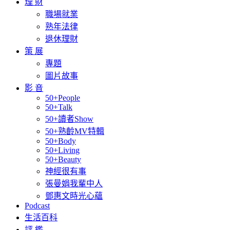
理 財
職場就業
熟年法律
退休理財
策 展
專題
圖片故事
影 音
50+People
50+Talk
50+讀者Show
50+熟齡MV特輯
50+Body
50+Living
50+Beauty
神經很有事
張曼娟我輩中人
鄧惠文時光心蘊
Podcast
生活百科
評 鑑