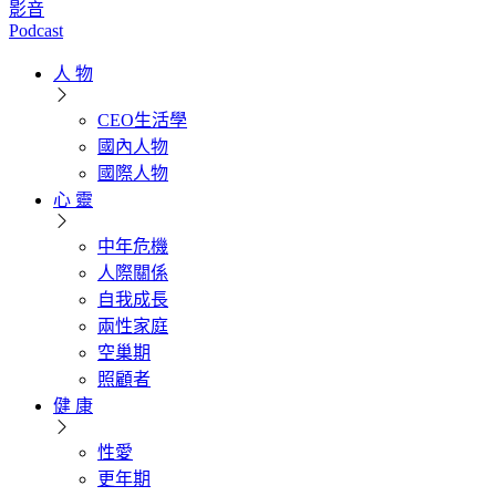
影音
Podcast
人 物
CEO生活學
國內人物
國際人物
心 靈
中年危機
人際關係
自我成長
兩性家庭
空巢期
照顧者
健 康
性愛
更年期