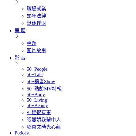
職場就業
熟年法律
退休理財
策 展
專題
圖片故事
影 音
50+People
50+Talk
50+讀者Show
50+熟齡MV特輯
50+Body
50+Living
50+Beauty
神經很有事
張曼娟我輩中人
鄧惠文時光心蘊
Podcast