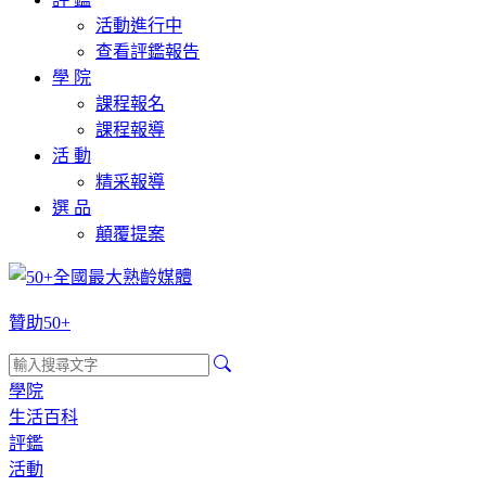
活動進行中
查看評鑑報告
學 院
課程報名
課程報導
活 動
精采報導
選 品
顛覆提案
贊助50+
學院
生活百科
評鑑
活動