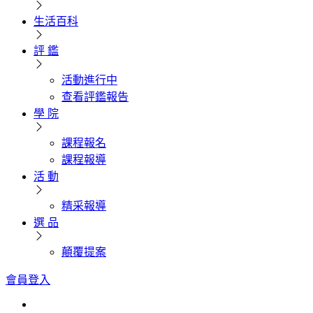
生活百科
評 鑑
活動進行中
查看評鑑報告
學 院
課程報名
課程報導
活 動
精采報導
選 品
顛覆提案
會員登入