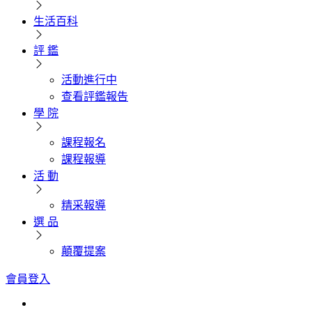
生活百科
評 鑑
活動進行中
查看評鑑報告
學 院
課程報名
課程報導
活 動
精采報導
選 品
顛覆提案
會員登入