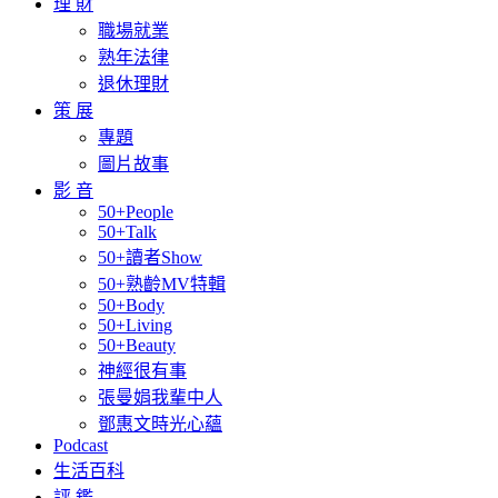
理 財
職場就業
熟年法律
退休理財
策 展
專題
圖片故事
影 音
50+People
50+Talk
50+讀者Show
50+熟齡MV特輯
50+Body
50+Living
50+Beauty
神經很有事
張曼娟我輩中人
鄧惠文時光心蘊
Podcast
生活百科
評 鑑