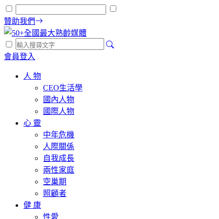
贊助我們
會員登入
人 物
CEO生活學
國內人物
國際人物
心 靈
中年危機
人際關係
自我成長
兩性家庭
空巢期
照顧者
健 康
性愛