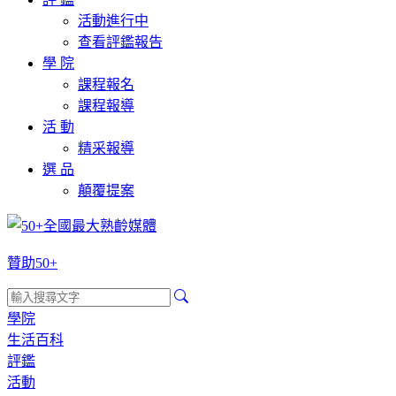
活動進行中
查看評鑑報告
學 院
課程報名
課程報導
活 動
精采報導
選 品
顛覆提案
贊助50+
學院
生活百科
評鑑
活動