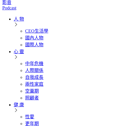
影音
Podcast
人 物
CEO生活學
國內人物
國際人物
心 靈
中年危機
人際關係
自我成長
兩性家庭
空巢期
照顧者
健 康
性愛
更年期