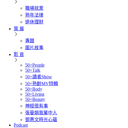
職場就業
熟年法律
退休理財
策 展
專題
圖片故事
影 音
50+People
50+Talk
50+讀者Show
50+熟齡MV特輯
50+Body
50+Living
50+Beauty
神經很有事
張曼娟我輩中人
鄧惠文時光心蘊
Podcast