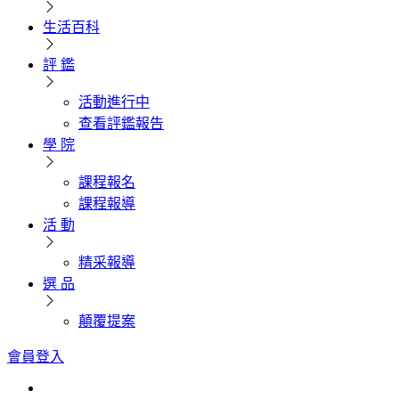
生活百科
評 鑑
活動進行中
查看評鑑報告
學 院
課程報名
課程報導
活 動
精采報導
選 品
顛覆提案
會員登入