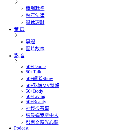
職場就業
熟年法律
退休理財
策 展
專題
圖片故事
影 音
50+People
50+Talk
50+讀者Show
50+熟齡MV特輯
50+Body
50+Living
50+Beauty
神經很有事
張曼娟我輩中人
鄧惠文時光心蘊
Podcast