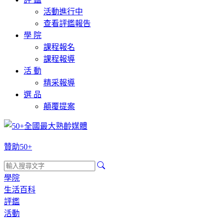
活動進行中
查看評鑑報告
學 院
課程報名
課程報導
活 動
精采報導
選 品
顛覆提案
贊助50+
學院
生活百科
評鑑
活動