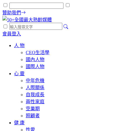
贊助我們
會員登入
人 物
CEO生活學
國內人物
國際人物
心 靈
中年危機
人際關係
自我成長
兩性家庭
空巢期
照顧者
健 康
性愛