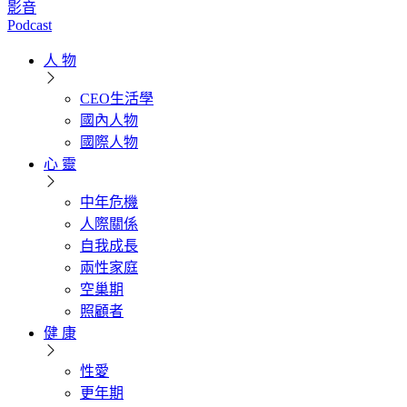
影音
Podcast
人 物
CEO生活學
國內人物
國際人物
心 靈
中年危機
人際關係
自我成長
兩性家庭
空巢期
照顧者
健 康
性愛
更年期