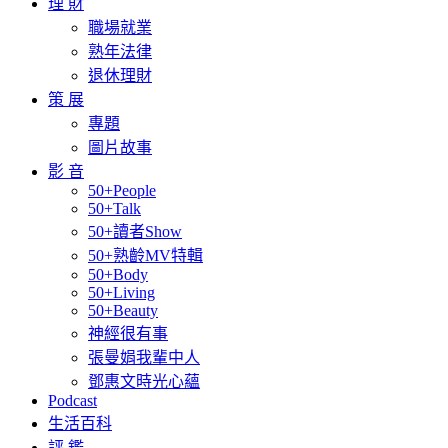
理 財
職場就業
熟年法律
退休理財
策 展
專題
圖片故事
影 音
50+People
50+Talk
50+讀者Show
50+熟齡MV特輯
50+Body
50+Living
50+Beauty
神經很有事
張曼娟我輩中人
鄧惠文時光心蘊
Podcast
生活百科
評 鑑