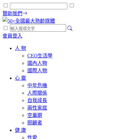
贊助我們
會員登入
人 物
CEO生活學
國內人物
國際人物
心 靈
中年危機
人際關係
自我成長
兩性家庭
空巢期
照顧者
健 康
性愛