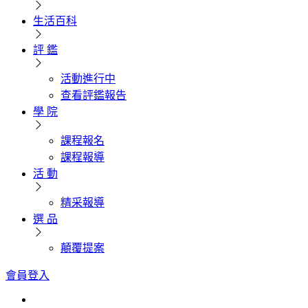
生活百科
評 鑑
活動進行中
查看評鑑報告
學 院
課程報名
課程報導
活 動
精采報導
選 品
顛覆提案
會員登入