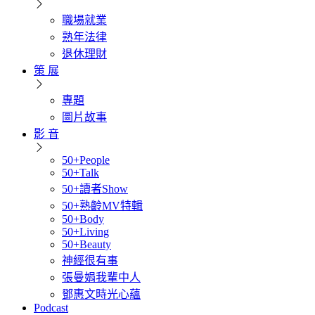
職場就業
熟年法律
退休理財
策 展
專題
圖片故事
影 音
50+People
50+Talk
50+讀者Show
50+熟齡MV特輯
50+Body
50+Living
50+Beauty
神經很有事
張曼娟我輩中人
鄧惠文時光心蘊
Podcast