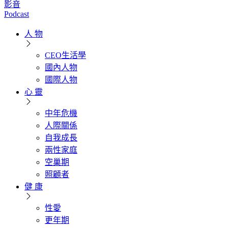
影音
Podcast
人 物
CEO生活學
國內人物
國際人物
心 靈
中年危機
人際關係
自我成長
兩性家庭
空巢期
照顧者
健 康
性愛
更年期