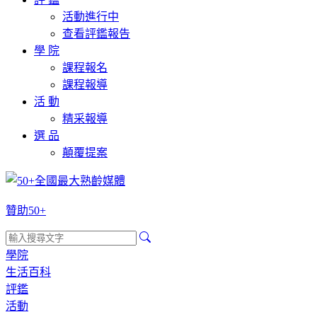
活動進行中
查看評鑑報告
學 院
課程報名
課程報導
活 動
精采報導
選 品
顛覆提案
贊助50+
學院
生活百科
評鑑
活動