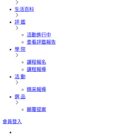
生活百科
評 鑑
活動進行中
查看評鑑報告
學 院
課程報名
課程報導
活 動
精采報導
選 品
顛覆提案
會員登入