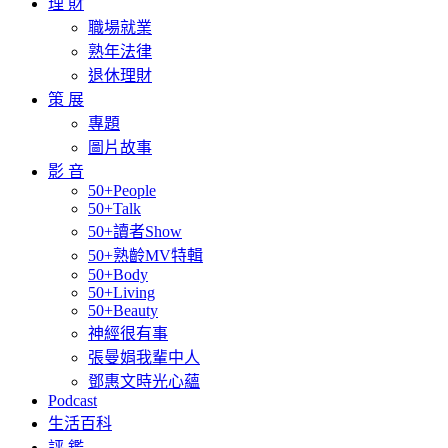
理 財
職場就業
熟年法律
退休理財
策 展
專題
圖片故事
影 音
50+People
50+Talk
50+讀者Show
50+熟齡MV特輯
50+Body
50+Living
50+Beauty
神經很有事
張曼娟我輩中人
鄧惠文時光心蘊
Podcast
生活百科
評 鑑