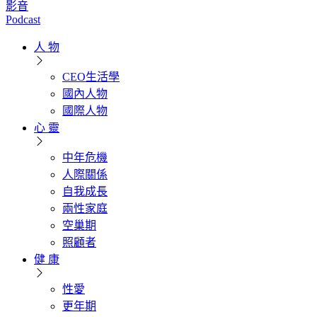
影音
Podcast
人 物
CEO生活學
國內人物
國際人物
心 靈
中年危機
人際關係
自我成長
兩性家庭
空巢期
照顧者
健 康
性愛
更年期