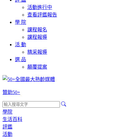
活動進行中
查看評鑑報告
學 院
課程報名
課程報導
活 動
精采報導
選 品
顛覆提案
贊助50+
學院
生活百科
評鑑
活動