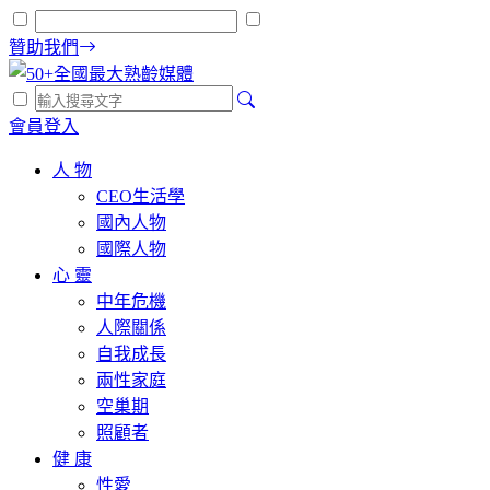
贊助我們
會員登入
人 物
CEO生活學
國內人物
國際人物
心 靈
中年危機
人際關係
自我成長
兩性家庭
空巢期
照顧者
健 康
性愛