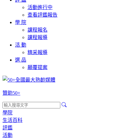
活動進行中
查看評鑑報告
學 院
課程報名
課程報導
活 動
精采報導
選 品
顛覆提案
贊助50+
學院
生活百科
評鑑
活動