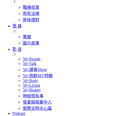
職場就業
熟年法律
退休理財
策 展
專題
圖片故事
影 音
50+People
50+Talk
50+讀者Show
50+熟齡MV特輯
50+Body
50+Living
50+Beauty
神經很有事
張曼娟我輩中人
鄧惠文時光心蘊
Podcast