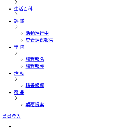
生活百科
評 鑑
活動進行中
查看評鑑報告
學 院
課程報名
課程報導
活 動
精采報導
選 品
顛覆提案
會員登入