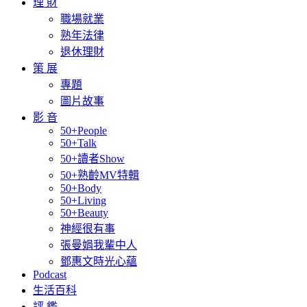
理 財
職場就業
熟年法律
退休理財
策 展
專題
圖片故事
影 音
50+People
50+Talk
50+讀者Show
50+熟齡MV特輯
50+Body
50+Living
50+Beauty
神經很有事
張曼娟我輩中人
鄧惠文時光心蘊
Podcast
生活百科
評 鑑