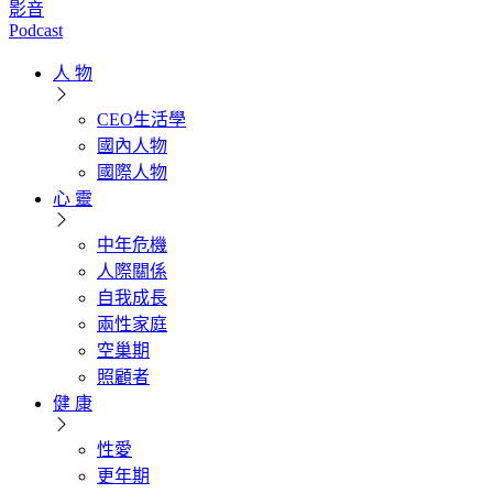
影音
Podcast
人 物
CEO生活學
國內人物
國際人物
心 靈
中年危機
人際關係
自我成長
兩性家庭
空巢期
照顧者
健 康
性愛
更年期