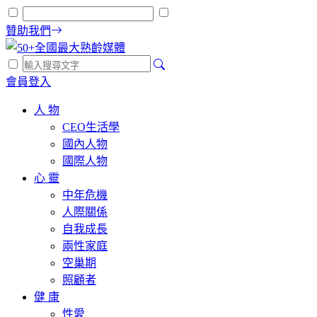
贊助我們
會員登入
人 物
CEO生活學
國內人物
國際人物
心 靈
中年危機
人際關係
自我成長
兩性家庭
空巢期
照顧者
健 康
性愛