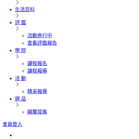
生活百科
評 鑑
活動進行中
查看評鑑報告
學 院
課程報名
課程報導
活 動
精采報導
選 品
顛覆提案
會員登入