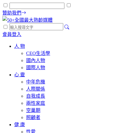
贊助我們
會員登入
人 物
CEO生活學
國內人物
國際人物
心 靈
中年危機
人際關係
自我成長
兩性家庭
空巢期
照顧者
健 康
性愛