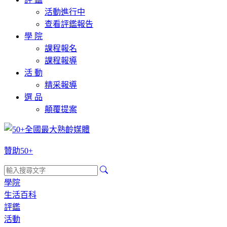
活動進行中
查看評鑑報告
學 院
課程報名
課程報導
活 動
精采報導
選 品
顛覆提案
贊助50+
學院
生活百科
評鑑
活動