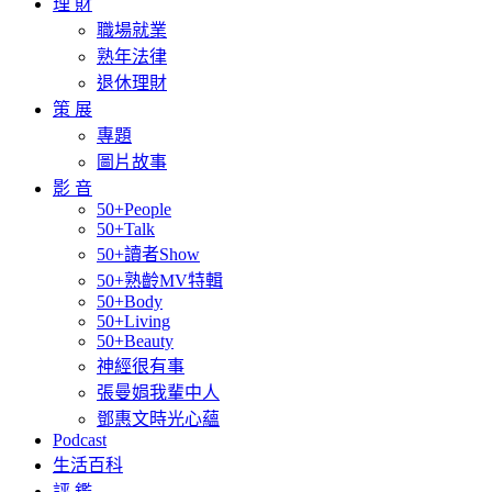
理 財
職場就業
熟年法律
退休理財
策 展
專題
圖片故事
影 音
50+People
50+Talk
50+讀者Show
50+熟齡MV特輯
50+Body
50+Living
50+Beauty
神經很有事
張曼娟我輩中人
鄧惠文時光心蘊
Podcast
生活百科
評 鑑