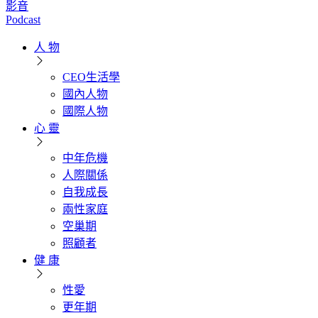
影音
Podcast
人 物
CEO生活學
國內人物
國際人物
心 靈
中年危機
人際關係
自我成長
兩性家庭
空巢期
照顧者
健 康
性愛
更年期