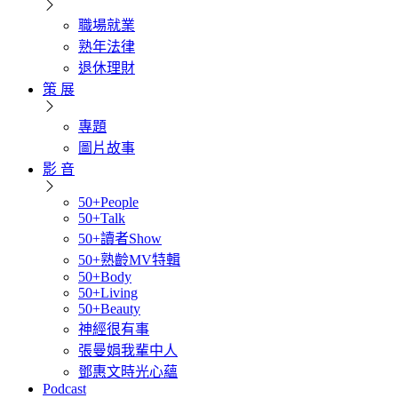
職場就業
熟年法律
退休理財
策 展
專題
圖片故事
影 音
50+People
50+Talk
50+讀者Show
50+熟齡MV特輯
50+Body
50+Living
50+Beauty
神經很有事
張曼娟我輩中人
鄧惠文時光心蘊
Podcast